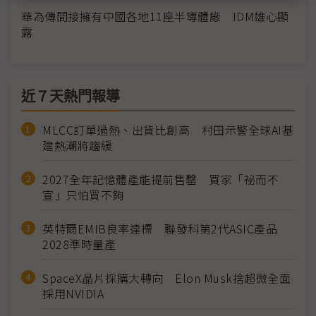
華為傳間接擁有中國各地11座半導體廠 IDM雄心顯
露
近７天熱門報導
MLCC訂單過熱、出貨比創高 村田示警全球AI基
建熱潮將趨緩
2027全年記憶體產能提前售罄 買家「祕而不
宣」只怕買不夠
英特爾EMIB良率達標 聯發科第2代ASIC產品
2028準時量產
SpaceX晶片採購大轉向 Elon Musk捨超微全面
採用NVIDIA