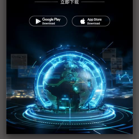
應商依賴
華為昇騰384超節點以一切換算力 已部署中國3省資
料中心
2025年黃仁勳的忌憚 華為成潛在頭號對手
評析：中國「大船掉頭」 美禁令激起新一波自研浪
潮
美箝制下的提速 華為自研AI晶片競爭力推進難遏
華為自研HarmonyOS NB 挑戰微軟、蘋果主導地位
華為擴張本土版圖 昇騰910系列中國全年銷量估逾
70萬顆
哈勃再出手投資 華為布局機器人產業鏈