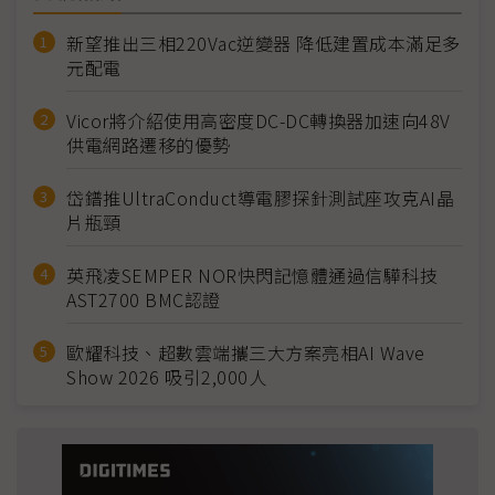
新望推出三相220Vac逆變器 降低建置成本滿足多
元配電
Vicor將介紹使用高密度DC-DC轉換器加速向48V
供電網路遷移的優勢
岱鐠推UltraConduct導電膠探針測試座攻克AI晶
片瓶頸
英飛凌SEMPER NOR快閃記憶體通過信驊科技
AST2700 BMC認證
歐耀科技、超數雲端攜三大方案亮相AI Wave
Show 2026 吸引2,000人