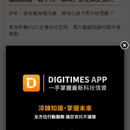
評析：貿易戰海嘯淬鍊 華為化身不死科技巨獸？
華為昇騰910C主導地位受阻 兩大難題阻礙中國市場
推動
華為將推Pura 80衝刺高階市佔 市場關注四大標的
黃仁勳稱NVIDIA中國對手進化了 華為已令人敬畏
純Harmony手機初試啼聲 Pura X為華為自研OS揭
序幕
華為雲盤古大模型再突破 創新效率更勝DeepSeek
華為Pura 80系列11日發布 強碰蘋果WWDC隔空較
勁
傳華為組建化學品供應商珠海基石科技 擺脫海外供