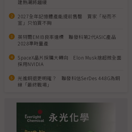
建熱潮將趨緩
2027全年記憶體產能提前售罄 買家「祕而不
宣」只怕買不夠
英特爾EMIB良率達標 聯發科第2代ASIC產品
2028準時量產
SpaceX晶片採購大轉向 Elon Musk捨超微全面
採用NVIDIA
光進銅退更明確？ 聯發科估SerDes 448G為銅
線「最終戰場」