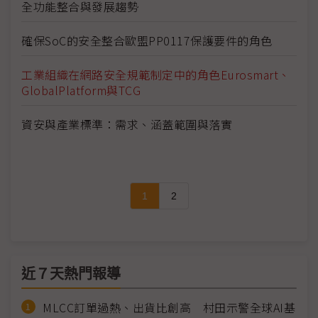
全功能整合與發展趨勢
確保SoC的安全整合歐盟PP0117保護要件的角色
工業組織在網路安全規範制定中的角色Eurosmart、
GlobalPlatform與TCG
資安與產業標準：需求、涵蓋範圍與落實
1
2
近７天熱門報導
MLCC訂單過熱、出貨比創高 村田示警全球AI基