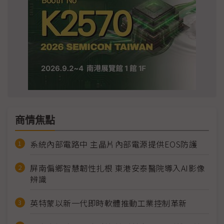
商情焦點
系統內部電路中 主晶片內部電源提供EOS防護
屏南偏鄉智慧韌性扎根 東港安泰醫院導入AI影像
辨識
英特蒙以新一代即時軟體推動工業控制革新