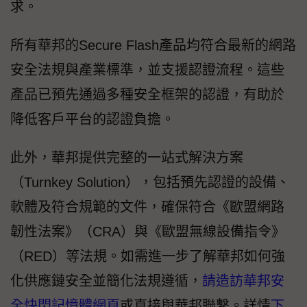
求。
所有華邦的Secure Flash產品均符合最新的網路
安全法規與產業標準，並支援認證流程。這些
產品已預先通過多種安全框架的認證，有助於
降低客戶平台的認證負擔。
此外，華邦提供完整的一站式解決方案
（Turnkey Solution），包括預先認證的設備、
軟體及符合規範的文件，確保符合《歐盟網路
韌性法案》（CRA）與《歐盟無線設備指令》
（RED）等法規。如需進一步了解華邦如何強
化供應鏈安全並簡化法規遵循，
請造訪華邦安
全快閃記憶體網頁
或直接與華邦聯繫。詳情
下