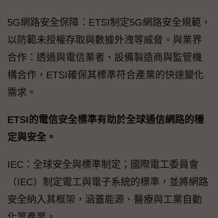
5G網路安全保障：ETSI制定5G網路安全規範，
以防範未授權存取與數據外洩等威脅。與業界
合作：透過與電信業者、設備製造商與監管機
構合作，ETSI確保其標準符合產業的快速變化
需求。
ETSI的電信安全標準有助於全球通信網路的穩
定與安全。
IEC：全球安全與標準制定；國際電工委員會
（IEC）制定電工與電子系統的標準，並將網路
安全納入其框架，涵蓋能源、醫療與工業自動
化等產業。