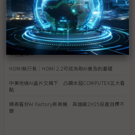
利
台廠參戰人形機器人 供應鏈看好鴻海、和碩拔頭籌
《科技聽IC》COMPUTEX 2025今年的新商機？
Synaptics副總裁：多元產品、自主IP助攻自家MCU
卡位邊緣AI
HDMI執行長：HDMI 2.2可成為助AI普及的基礎
中美地緣AI晶片交鋒下 凸顯本屆COMPUTEX五大看
點
臻鼎看好AI Factory新商機 高雄廠2H25投產目標不
變