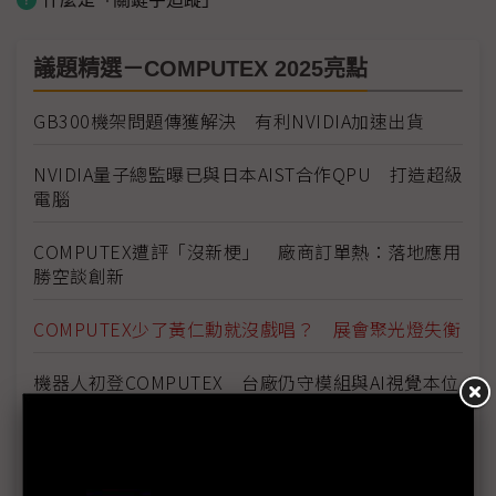
議題精選－COMPUTEX 2025亮點
GB300機架問題傳獲解決 有利NVIDIA加速出貨
NVIDIA量子總監曝已與日本AIST合作QPU 打造超級
電腦
COMPUTEX遭評「沒新梗」 廠商訂單熱：落地應用
勝空談創新
COMPUTEX少了黃仁勳就沒戲唱？ 展會聚光燈失衡
機器人初登COMPUTEX 台廠仍守模組與AI視覺本位
GB300搶鏡COMPUTEX 台廠硬實力實現機櫃高速進
化