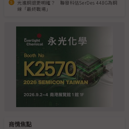
光進銅退更明確？ 聯發科估SerDes 448G為銅
線「最終戰場」
商情焦點