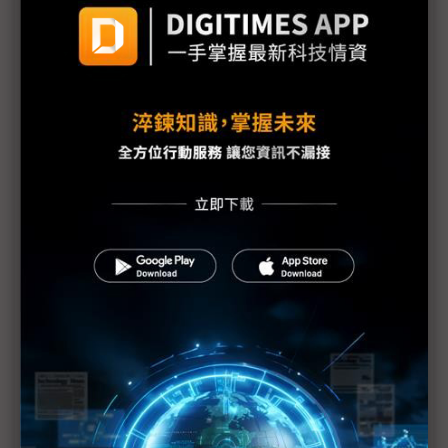
COMPUTEX氣氛轉冷 兩大疑慮壟罩下半年展望
《不具名消息》EP17：川普專挑軟「蘋果」吃？電腦
展的Showgirl呢？
Tech666：【產業觀察小教室】COMPUTEX 2025觀
察，x86光環褪去後，Arm陣營將崛起？
比地上運輸貴30倍 無人機送貨成本仍是挑戰
NVIDIA台灣總部有著落了｜高通鎖定商用PC市場｜
英特爾陳立武的三支箭｜《科技中心點》EP55
評析：一場台系IC設計力挺的COMPUTEX
建碁COMPUTEX展Edge IPC新品 打造高效AI科技
執法方案
黃仁勳直言AI晶片管制錯誤 業界示警：對美弊大於