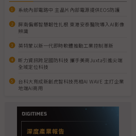
系統內部電路中 主晶片內部電源提供EOS防護
屏南偏鄉智慧韌性扎根 東港安泰醫院導入AI影像
辨識
英特蒙以新一代即時軟體推動工業控制革新
昕力資訊跨足國防科技 攜手美商Juxta引進尖端
全域定位科技
台科大育成新創虎智科技亮相AI WAVE 主打企業
地端AI商用