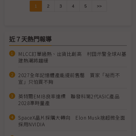
1
2
3
4
5
>>
近７天熱門報導
MLCC訂單過熱、出貨比創高 村田示警全球AI基
建熱潮將趨緩
2027全年記憶體產能提前售罄 買家「祕而不
宣」只怕買不夠
英特爾EMIB良率達標 聯發科第2代ASIC產品
2028準時量產
SpaceX晶片採購大轉向 Elon Musk捨超微全面
採用NVIDIA