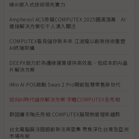
緣AI嵌入式技術領先實力
Amphenol ACS參展COMPUTEX 2025圓滿落幕 AI
連接解決方案引千人湧入關注
COMPUTEX看見儲存新未來 江波龍以創新技術重塑
AI終端架構
DEEPX致力於為邊緣運算提供高效能、低成本的AI晶
片解決方案
iMin AI POS啟動 Swan 2 Pro開創智慧零售新世代
迎向AI時代儲存解決方案 宇瞻COMPUTEX全亮相
群固攜手陶氏亮相 COMPUTEX展現熱管理新趨勢
台北電腦展法國館創新法商雲集 聚焦深化台灣及亞洲
市場布局