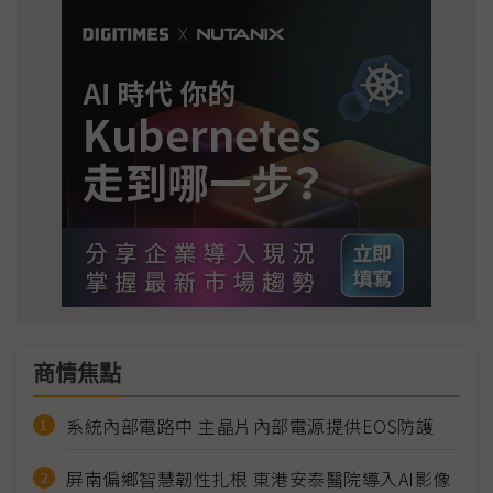
商情焦點
系統內部電路中 主晶片內部電源提供EOS防護
屏南偏鄉智慧韌性扎根 東港安泰醫院導入AI影像