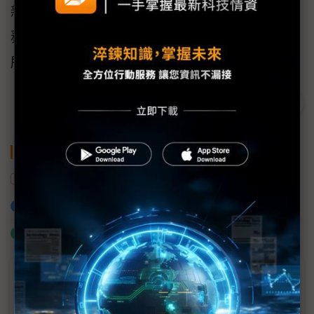
新多元儲存方案與各種場域的軟硬韌體整合服
務，期能成為產業生態系的最佳合作盟友，為
所有利害關係人帶來共創服務加值的效益。
關鍵字
COMPUTEX
宇瞻科技
AI
加入已選取到「關鍵字追蹤」
什麼是「關鍵字追蹤」
議題精選－COMPUTEX 2025
威強電深化醫療、邊緣平台、工業通訊布局 三大領域