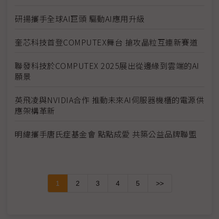
研揚攜手全球AI巨頭 驅動AI應用升級
奎芯科技首登COMPUTEX舞台 搶攻晶粒互連新賽道
聯發科技於COMPUTEX 2025展出從邊緣到雲端的AI
願景
英飛凌與NVIDIA合作 推動未來AI伺服器機櫃的電源供
應架構革新
明緯攜手唐氏症基金會 點點成愛 共築公益品牌聯盟
1
2
3
4
5
>>