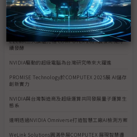
解決方案滿足邊緣AI需求
從潤滑油到冷卻液 嘉實多COMPUTEX大秀液冷黑科
技
EZCast三大旗艦亮相 COMPUTEX 2025展後商機持
續發酵
NVIDIA驅動的超級電腦為台灣研究帶來大躍進
PROMISE Technology於COMPUTEX 2025展 AI儲存
創新實力
NVIDIA與台灣製造商及超級運算共同發展量子運算生
態系
達明透過NVIDIA Omniverse打造智慧工廠AI檢測方案
WeLink Solutions圓滿參展COMPUTEX 展現智慧邊