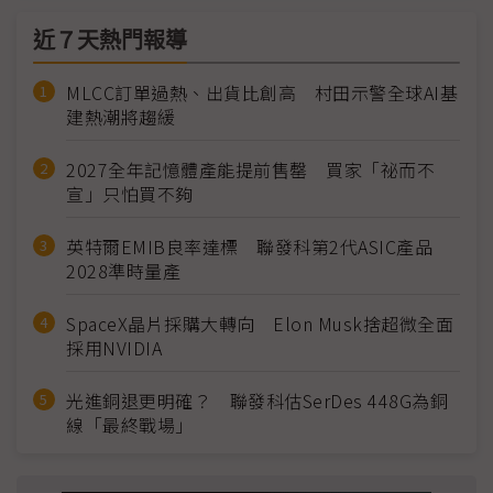
近７天熱門報導
MLCC訂單過熱、出貨比創高 村田示警全球AI基
建熱潮將趨緩
2027全年記憶體產能提前售罄 買家「祕而不
宣」只怕買不夠
英特爾EMIB良率達標 聯發科第2代ASIC產品
2028準時量產
SpaceX晶片採購大轉向 Elon Musk捨超微全面
採用NVIDIA
光進銅退更明確？ 聯發科估SerDes 448G為銅
線「最終戰場」