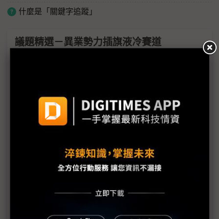
什麼是「關鍵字追蹤」
議題精選－異業勢力插旗液冷賽道
AI伺服器打破疆界 台系機殼廠積極跨足系統組裝
液冷散熱趨勢明確 台廠跨界打入AI伺服器鏈
液冷散熱成AI伺服器顯學 泵浦朝DC大水量邁進
連接器布局液冷散熱賽道 強化高耐熱、高密封性
Panasonic進軍液冷泵浦市場 已向台廠出貨
奇鋐看好液冷好光景續多年 擬擴產越南、美國
專訪TE Connectivity》I/O迎AI關鍵轉型期 連接器
躍升全鏈路樞紐