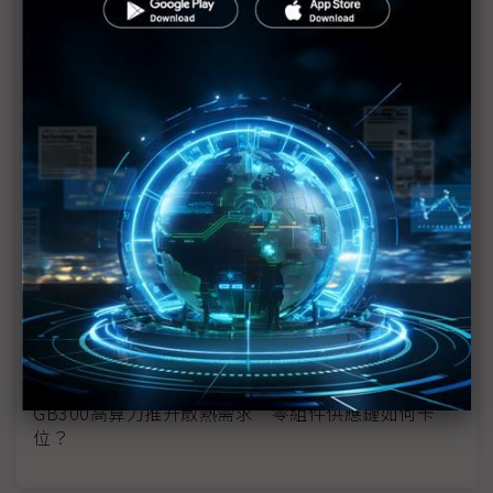
（獨家）液冷需求飆升 Cooler Master越南廠未量
產先爆單
樂金首度實地驗證AIDC液冷方案 聯手LG U+推動技
術升級
生命事業起家 天品集團跨入AI液冷伺服器清洗市場
日新創推浸沒式液冷伺服器系統 運作成本大減9成
可運輸式液冷伺服器 日新創結合再生能源創新機
SSD迎液冷時代 Solidigm全新eSSD顛覆散熱技術
GB300高算力推升散熱需求 零組件供應鏈如何卡
位？