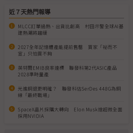
近７天熱門報導
MLCC訂單過熱、出貨比創高 村田示警全球AI基
建熱潮將趨緩
2027全年記憶體產能提前售罄 買家「祕而不
宣」只怕買不夠
英特爾EMIB良率達標 聯發科第2代ASIC產品
2028準時量產
光進銅退更明確？ 聯發科估SerDes 448G為銅
線「最終戰場」
SpaceX晶片採購大轉向 Elon Musk捨超微全面
採用NVIDIA