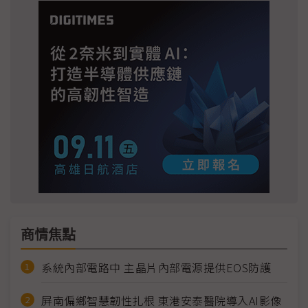
商情焦點
系統內部電路中 主晶片內部電源提供EOS防護
屏南偏鄉智慧韌性扎根 東港安泰醫院導入AI影像