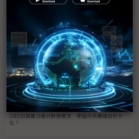
（獨家）液冷需求飆升 Cooler Master越南廠未量
產先爆單
樂金首度實地驗證AIDC液冷方案 聯手LG U+推動技
術升級
生命事業起家 天品集團跨入AI液冷伺服器清洗市場
日新創推浸沒式液冷伺服器系統 運作成本大減9成
可運輸式液冷伺服器 日新創結合再生能源創新機
SSD迎液冷時代 Solidigm全新eSSD顛覆散熱技術
GB300高算力推升散熱需求 零組件供應鏈如何卡
位？