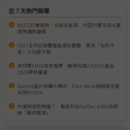
近７天熱門報導
MLCC訂單過熱、出貨比創高 村田示警全球AI基
建熱潮將趨緩
2027全年記憶體產能提前售罄 買家「祕而不
宣」只怕買不夠
英特爾EMIB良率達標 聯發科第2代ASIC產品
2028準時量產
SpaceX晶片採購大轉向 Elon Musk捨超微全面
採用NVIDIA
光進銅退更明確？ 聯發科估SerDes 448G為銅
線「最終戰場」