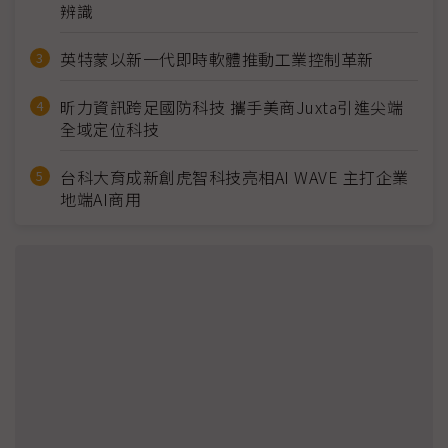
辨識
英特蒙以新一代即時軟體推動工業控制革新
昕力資訊跨足國防科技 攜手美商Juxta引進尖端
全域定位科技
台科大育成新創虎智科技亮相AI WAVE 主打企業
地端AI商用