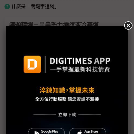
什麼是「關鍵字追蹤」
議題精選－異業勢力插旗液冷賽道
AI伺服器打破疆界 台系機殼廠積極跨足系統組裝
液冷散熱趨勢明確 台廠跨界打入AI伺服器鏈
液冷散熱成AI伺服器顯學 泵浦朝DC大水量邁進
連接器布局液冷散熱賽道 強化高耐熱、高密封性
Panasonic進軍液冷泵浦市場 已向台廠出貨
奇鋐看好液冷好光景續多年 擬擴產越南、美國
專訪TE Connectivity》I/O迎AI關鍵轉型期 連接器
躍升全鏈路樞紐