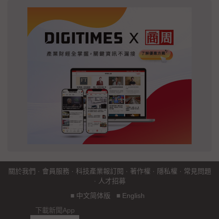
關於我們
·
會員服務
·
科技產業報訂閱
·
著作權
·
隱私權
·
常見問題
·
人才招募
■
中文简体版
■
English
下載新聞App