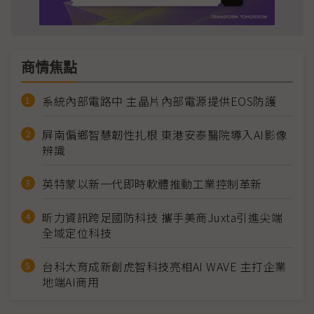
商情焦點
系統內部電路中 主晶片內部電源提供EOS防護
屏南偏鄉智慧韌性扎根 東港安泰醫院導入AI影像
辨識
英特蒙以新一代即時軟體推動工業控制革新
昕力資訊跨足國防科技 攜手美商Juxta引進尖端
全域定位科技
台科大育成新創虎智科技亮相AI WAVE 主打企業
地端AI商用