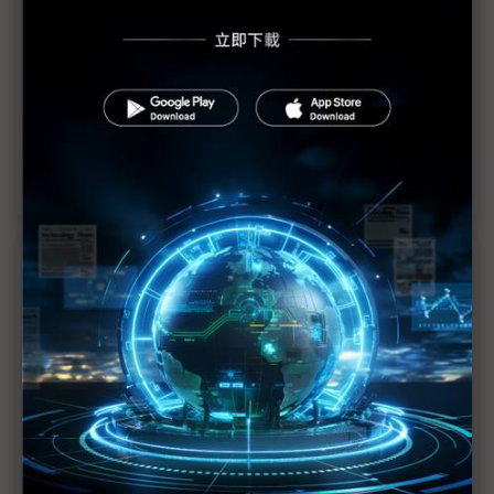
統
台灣EV車市冷颼颼 U-Power：轉折期需克服3大挑
戰
風暴核心中仍乘勝追擊 比亞迪MW閃充突襲歐洲市
場
近７天熱門報導
MLCC訂單過熱、出貨比創高 村田示警全球AI基
建熱潮將趨緩
2027全年記憶體產能提前售罄 買家「祕而不
宣」只怕買不夠
英特爾EMIB良率達標 聯發科第2代ASIC產品