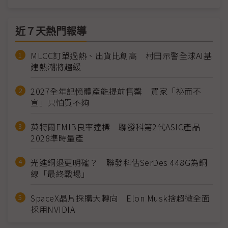
近７天熱門報導
MLCC訂單過熱、出貨比創高 村田示警全球AI基
建熱潮將趨緩
2027全年記憶體產能提前售罄 買家「祕而不
宣」只怕買不夠
英特爾EMIB良率達標 聯發科第2代ASIC產品
2028準時量產
光進銅退更明確？ 聯發科估SerDes 448G為銅
線「最終戰場」
SpaceX晶片採購大轉向 Elon Musk捨超微全面
採用NVIDIA