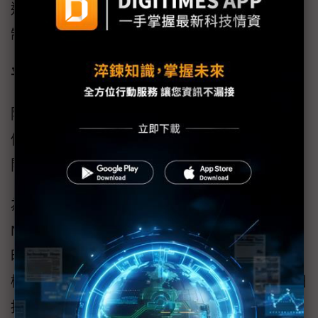
這些非揮發性記憶體中的數據進行存取權限限
制。
平台韌性
隨著越來越多的平台上線並連接網路，確保它
們保持正常運行，或者在被攻擊時能夠正常地
關機，避免對系統造成損害，變得至關重要。
為此，平台需要進行強韌的內部診斷，檢查
NVM內容（程式碼與數據），並在出現故障
時，允許平台自動修復問題，或離線且自動關
機。平台韌體韌性在NIST SP 800-193中有詳細
描述。