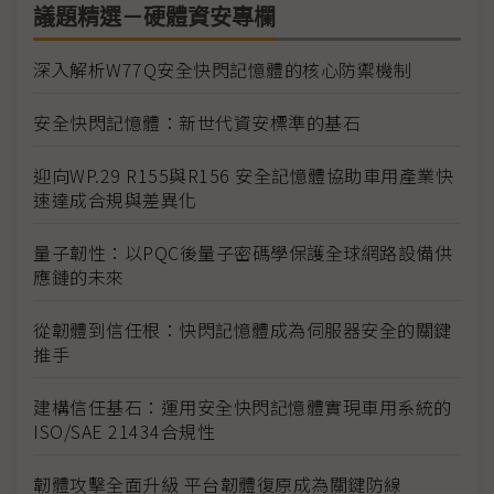
議題精選－硬體資安專欄
深入解析W77Q安全快閃記憶體的核心防禦機制
安全快閃記憶體：新世代資安標準的基石
迎向WP.29 R155與R156 安全記憶體協助車用產業快
速達成合規與差異化
量子韌性：以PQC後量子密碼學保護全球網路設備供
應鏈的未來
從韌體到信任根：快閃記憶體成為伺服器安全的關鍵
推手
建構信任基石：運用安全快閃記憶體實現車用系統的
ISO/SAE 21434合規性
韌體攻擊全面升級 平台韌體復原成為關鍵防線