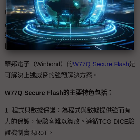
鑑於當前的威脅，NVM封裝技術在平台資安保
護中的作用已經明顯減弱，重點應該放在使用
適當的NVM內建安全功能與配置來最小化和消
除這些威脅。
華邦電子（Winbond）的
W77Q Secure Flash
是
可解決上述威脅的強韌解決方案。
W77Q Secure Flash的主要特色包括：
1. 程式與數據保護：為程式與數據提供強而有
力的保護，使駭客難以篡改。遵循TCG DICE驗
證機制實現RoT。