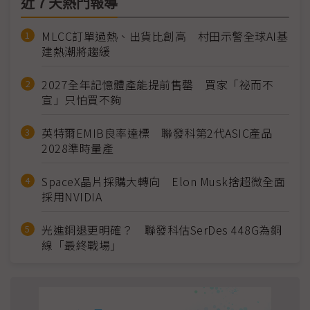
近７天熱門報導
MLCC訂單過熱、出貨比創高 村田示警全球AI基
建熱潮將趨緩
2027全年記憶體產能提前售罄 買家「祕而不
宣」只怕買不夠
英特爾EMIB良率達標 聯發科第2代ASIC產品
2028準時量產
SpaceX晶片採購大轉向 Elon Musk捨超微全面
採用NVIDIA
光進銅退更明確？ 聯發科估SerDes 448G為銅
線「最終戰場」