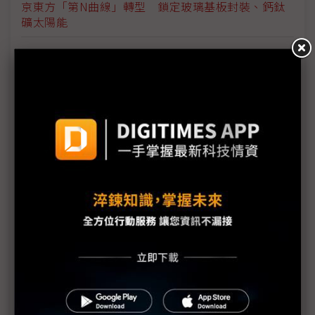
京東方「第N曲線」轉型 鎖定玻璃基板封裝、鈣鈦
礦太陽能
評析：英特爾叫停玻璃基板自研 陳立武避開「研發
陷阱」
Absolics傳大動作擴產半導體玻璃基板 迎戰市場需
求升溫
玻璃基板再添新陣容 南韓電池設備廠跨足TGV技術
英特爾擬放棄玻璃基板自研 轉向採購外部方案
南韓FC-BGA、玻璃基板大戰 三星電機與樂金
Innotek交鋒
京東方跨足先進封裝 遴選設備設玻璃基板試產線
速度快100萬倍 日本東大與AGC研發玻璃基板超高