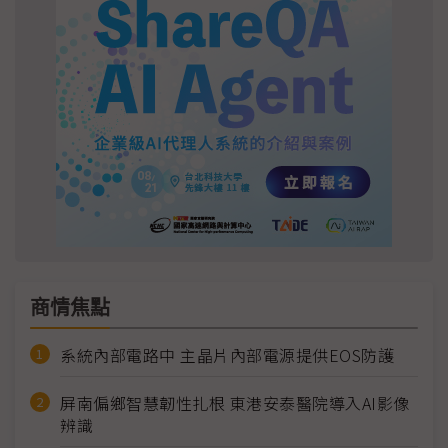
商情焦點
系統內部電路中 主晶片內部電源提供EOS防護
屏南偏鄉智慧韌性扎根 東港安泰醫院導入AI影像
辨識