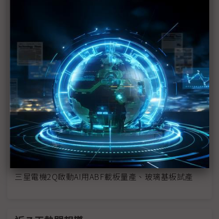
速加工
玻璃基板專利戰火點燃 德LPKF向韓廠發出侵權警告
三星電機打造玻璃基板生態系 27家合作夥伴共聚一
堂
市場將迎大爆發？ 應材攜Absolics打造玻璃基板微
影新機
三星電機玻璃基板將試產 年內供應樣品予美國科技
大廠
傳三星2028年導入玻璃中介層 挑戰AI半導體新時代
三星電機2Q啟動AI用ABF載板量產、玻璃基板試產