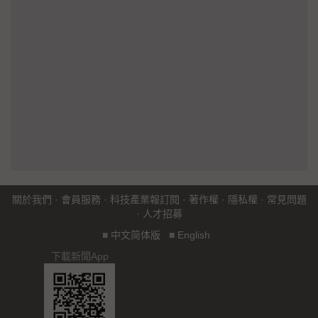
關於我們
·
會員服務
·
科技產業報訂閱
·
著作權
·
隱私權
·
常見問題
·
人才招募
■
中文简体版
■
English
下載新聞App