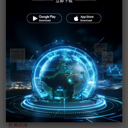
合高科技
創辦人來台親自面交 Anduril攻擊無人機創最快軍購
交貨紀錄
看好台灣擁獨特優勢 美國國防獨角獸Anduril來台設
辦事處
發展反小型無人機技術迫在眉睫（二）
台美國防AI合作增 三大面向秀端倪
發展反小型無人機技術迫在眉睫（一）
翻轉歐洲軍武版圖 Helsing以AI鑄造低成本「無人防
線」
BlueUAS要在地化不要MIT 台無人載具供應鏈面臨
赴美試煉