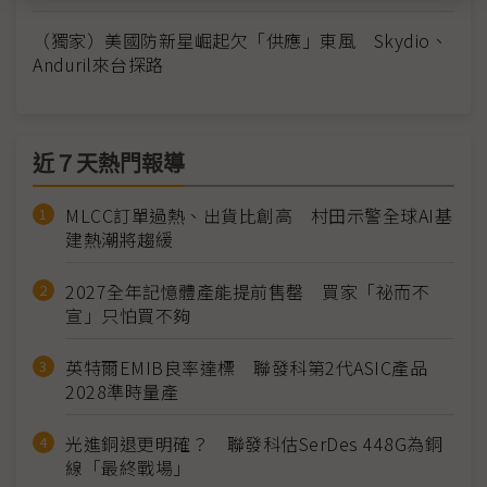
（獨家）美國防新星崛起欠「供應」東風 Skydio、
Anduril來台探路
近７天熱門報導
MLCC訂單過熱、出貨比創高 村田示警全球AI基
建熱潮將趨緩
2027全年記憶體產能提前售罄 買家「祕而不
宣」只怕買不夠
英特爾EMIB良率達標 聯發科第2代ASIC產品
2028準時量產
光進銅退更明確？ 聯發科估SerDes 448G為銅
線「最終戰場」