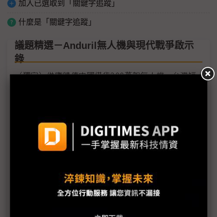
加入已選取到「關鍵字追蹤」
什麼是「關鍵字追蹤」
議題精選－Anduril無人機與現代戰爭啟示
錄
（獨家）供應鏈傳中國備貨200萬架無人機 台灣短
期量能再受考驗
攻擊無人機需求大開 製造商靠「換湯」加速軍售流
程
消費電子供應鏈殺價宿命何解？ 航太軍工是盞明燈
軍工與智慧機械才要起飛 薪資無誘因職缺乏人問津
AI與軍工航太前景看俏 吸金全球逾7成創投資金搶進
Palmer Luckey：台灣止戰的最佳利器 就是國防結