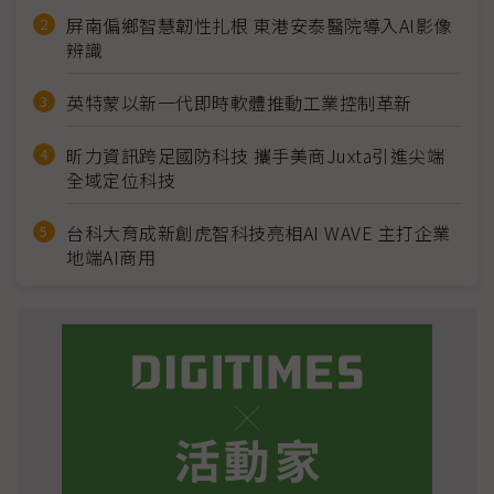
屏南偏鄉智慧韌性扎根 東港安泰醫院導入AI影像
辨識
英特蒙以新一代即時軟體推動工業控制革新
昕力資訊跨足國防科技 攜手美商Juxta引進尖端
全域定位科技
台科大育成新創虎智科技亮相AI WAVE 主打企業
地端AI商用