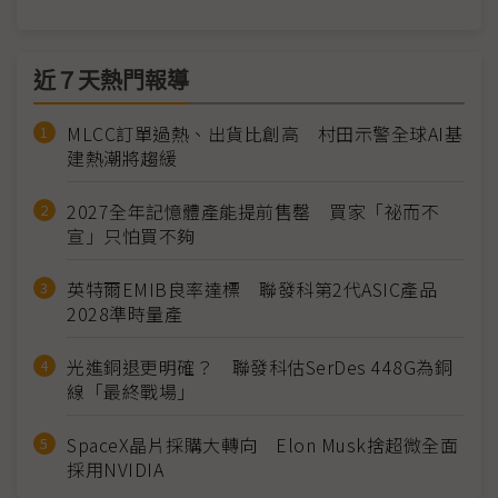
近７天熱門報導
MLCC訂單過熱、出貨比創高 村田示警全球AI基
建熱潮將趨緩
2027全年記憶體產能提前售罄 買家「祕而不
宣」只怕買不夠
英特爾EMIB良率達標 聯發科第2代ASIC產品
2028準時量產
光進銅退更明確？ 聯發科估SerDes 448G為銅
線「最終戰場」
SpaceX晶片採購大轉向 Elon Musk捨超微全面
採用NVIDIA