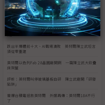
（獨家）英特爾年度大會首移師美國AZ 三層面解析
陳立武改革路
英特爾奧勒岡裁員規模擴大 傳比預期高出5倍
英特爾18A良率傳優於三星2奈米 但仍苦追台積電
N2
跌出半導體前十大、AI戰場潰敗 英特爾陳立武坦言
須從零重建
英特爾以色列Fab 28晶圓廠開鍘 一窺陳立武大砍疊
床架屋
評析：英特爾叫停玻璃基板自研 陳立武避開「研發
陷阱」
曾爆台積電拯救英特爾 外媒再傳：英特爾18A不行
了