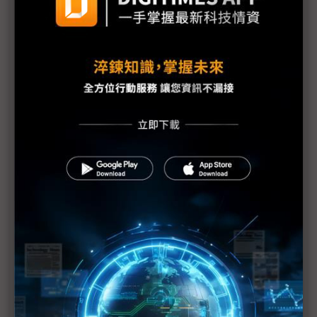
上大禮
重批過往擴張政策錯誤 陳立武：英特爾不再開空白
支票
英特爾再砍2.1萬人 歐洲晶圓廠喊卡
川普曾想拆了NVIDIA 晶片界老實說：難分難捨的是
英特爾
英特爾擴大美國裁員逾5,000人 加州、奧勒岡成重
災區
評析：陳立武坦承NVIDIA「太強」 成英特爾近年最
誠實一刻
英特爾首推高階電玩處理器 Nova Lake-AX與超微較
高下