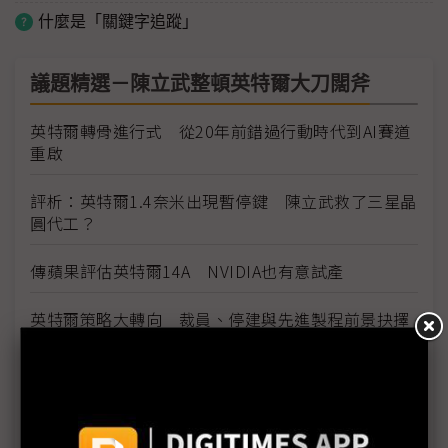
什麼是「關鍵字追蹤」
議題精選－陳立武整頓英特爾大刀闊斧
英特爾轉骨進行式 從20年前錯過行動時代到AI賽道
重啟
評析：英特爾1.4奈米出現暫停鍵 陳立武救了三星晶
圓代工？
傳蘋果評估英特爾14A NVIDIA也有意試產
英特爾策略大轉向 裁員、停建與先進製程前景抉擇
英特爾分拆獨立網路與邊緣事業部 持續推進業務重
整
評析：英特爾14A跟進三星停看聽 陳立武為台積送