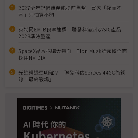
2027全年記憶體產能提前售罄 買家「祕而不
宣」只怕買不夠
英特爾EMIB良率達標 聯發科第2代ASIC產品
2028準時量產
SpaceX晶片採購大轉向 Elon Musk捨超微全面
採用NVIDIA
光進銅退更明確？ 聯發科估SerDes 448G為銅
線「最終戰場」