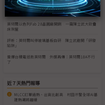
跌出半導體前十大、AI戰場潰敗 英特爾陳立武坦言
須從零重建
英特爾以色列Fab 28晶圓廠開鍘 一窺陳立武大砍疊
床架屋
評析：英特爾叫停玻璃基板自研 陳立武避開「研發
陷阱」
曾爆台積電拯救英特爾 外媒再傳：英特爾18A不行
了
近７天熱門報導
MLCC訂單過熱、出貨比創高 村田示警全球AI基
建熱潮將趨緩