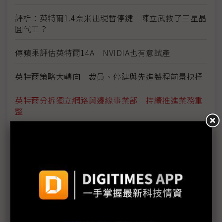
評析：英特爾1.4奈米出現暫停鍵 陳立武救了三星晶
圓代工？
傳蘋果評估英特爾14A NVIDIA也有意試產
英特爾策略大轉向 裁員、停建與先進製程前景抉擇
英特爾分拆獨立網路與邊緣事業部 持續推進業務重
整
評析：英特爾14A跟進三星停看聽 陳立武為台積送
上大禮
重批過往擴張政策錯誤 陳立武：英特爾不再開空白
支票
英特爾再砍2.1萬人 歐洲晶圓廠喊卡