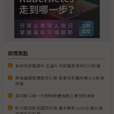
商情焦點
系統內部電路中 主晶片內部電源提供EOS防護
屏南偏鄉智慧韌性扎根 東港安泰醫院導入AI影像
辨識
英特蒙以新一代即時軟體推動工業控制革新
昕力資訊跨足國防科技 攜手美商Juxta引進尖端
全域定位科技