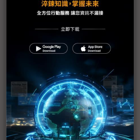
川普曾想拆了NVIDIA 晶片界老實說：難分難捨的是
英特爾
英特爾擴大美國裁員逾5,000人 加州、奧勒岡成重
災區
評析：陳立武坦承NVIDIA「太強」 成英特爾近年最
誠實一刻
英特爾首推高階電玩處理器 Nova Lake-AX與超微較
高下
（獨家）英特爾年度大會首移師美國AZ 三層面解析
陳立武改革路
英特爾奧勒岡裁員規模擴大 傳比預期高出5倍
英特爾18A良率傳優於三星2奈米 但仍苦追台積電
N2