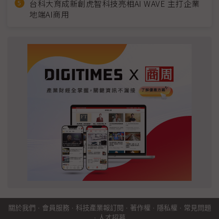
台科大育成新創虎智科技亮相AI WAVE 主打企業
地端AI商用
關於我們
·
會員服務
·
科技產業報訂閱
·
著作權
·
隱私權
·
常見問題
·
人才招募