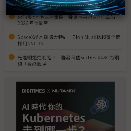
宣」只怕買不夠
英特爾EMIB良率達標 聯發科第2代ASIC產品
2028準時量產
SpaceX晶片採購大轉向 Elon Musk捨超微全面
採用NVIDIA
光進銅退更明確？ 聯發科估SerDes 448G為銅
線「最終戰場」