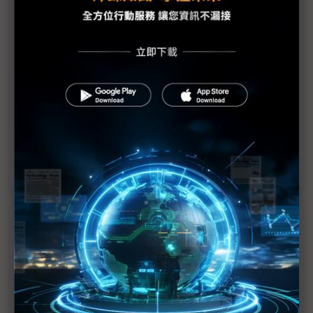
議題精選－台灣車市解凍仍遙遙無期？
台灣車市尚未解凍 232條款成不定時炸彈
國產車供應鏈憂35年前情景再現 台汽車產業10年內
收攤？
國產車毛利恐斷崖式探底 供應鏈沙盤調整訂單比例
台美關稅喬不定 市場可能等不到進口車降價？
近７天熱門報導
MLCC訂單過熱、出貨比創高 村田示警全球AI基
建熱潮將趨緩
2027全年記憶體產能提前售罄 買家「祕而不