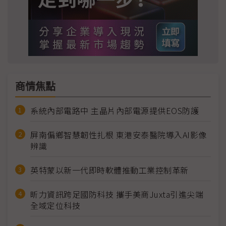
商情焦點
系統內部電路中 主晶片內部電源提供EOS防護
屏南偏鄉智慧韌性扎根 東港安泰醫院導入AI影像
辨識
英特蒙以新一代即時軟體推動工業控制革新
昕力資訊跨足國防科技 攜手美商Juxta引進尖端
全域定位科技