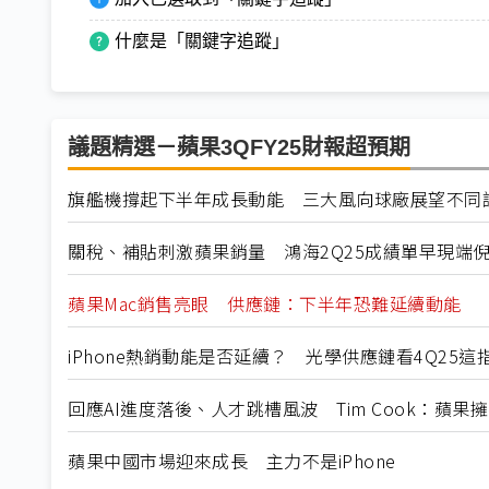
什麼是「關鍵字追蹤」
議題精選－蘋果3QFY25財報超預期
旗艦機撐起下半年成長動能 三大風向球廠展望不同
關稅、補貼刺激蘋果銷量 鴻海2Q25成績單早現端
蘋果Mac銷售亮眼 供應鏈：下半年恐難延續動能
iPhone熱銷動能是否延續？ 光學供應鏈看4Q25這
回應AI進度落後、人才跳槽風波 Tim Cook：蘋
蘋果中國市場迎來成長 主力不是iPhone