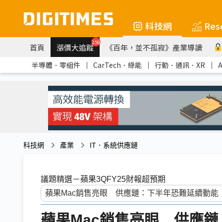
科技網
Res
259
首頁
漲價大追蹤
《百年，並不孤寂》產業導讀
半導體．零組件
｜
CarTech．綠能
｜
行動．通訊．XR
｜
科技網
產業
IT．系統供應鏈
議題精選－蘋果3QFY25財報超預期
蘋果Mac銷售亮眼 供應