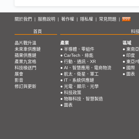
關於我們
服務說明
著作權
隱私權
常見問題
|
|
|
|
|
首頁
科
晶片戰升溫
產業
區域
未來車供應鏈
●
半導體．零組件
●
東南
蘋果供應鏈
●
CarTech．綠能
●
印度
產業九宮格
●
行動．通訊．XR
●
東亞/
科技椽送門
●
AI．智慧應用．電商物流
●
國際
展會
●
航太．衛星．軍工
●
圖表
影音
●
IT．系統供應鏈
修訂與更新
●
光電．顯示．光學
●
科技政策
●
物聯科技．智慧製造
●
圖表