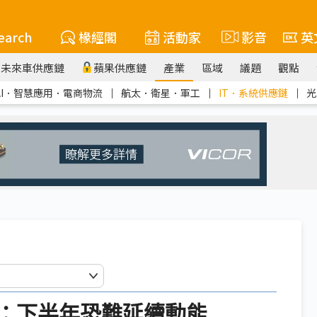
earch
椽經閣
活動家
影音
英
未來車供應鏈
蘋果供應鏈
產業
區域
議題
觀點
AI．智慧應用．電商物流
｜
航太．衛星．軍工
｜
IT．系統供應鏈
｜
光
鏈：下半年恐難延續動能