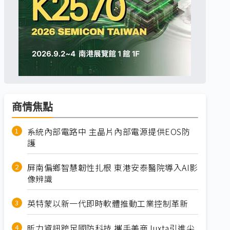
商情焦點
系統內部電路中 主晶片內部電源提供EOS防
護
屏南偏鄉智慧韌性扎根 東港安泰醫院導入AI影
像辨識
英特蒙以新一代即時軟體推動工業控制革新
昕力資訊跨足國防科技 攜手美商Juxta引進尖