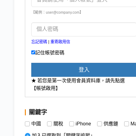
【範例：user@company.com】
忘記密碼
|
重寄啟用信
記住帳號密碼
登入
★ 若您是第一次使用會員資料庫，請先點選
【帳號啟用】
關鍵字
中國
關稅
iPhone
供應鏈
M
加入已選取到「關鍵字追蹤」