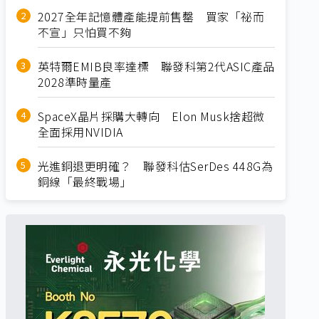
2027全年記憶體產能提前售罄 買家「祕而
不宣」只怕買不夠
英特爾EMIB良率達標 聯發科第2代ASIC產品
2028準時量產
SpaceX晶片採購大轉向 Elon Musk捨超微
全面採用NVIDIA
光進銅退更明確？ 聯發科估SerDes 448G為
銅線「最終戰場」