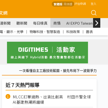
評估申請
登入
繁體版
简体版
文網
漫新聞
聽新聞
每日椽真
商情
AI EXPO Taiwan
COM
電．顯示．光學
｜
物聯科技．智慧製造
｜
科技政策
｜
圖表
一次看懂自主工廠技術藍圖，搶先布局下一波競爭力
近７天熱門報導
MLCC訂單過熱、出貨比創高 村田示警全球
AI基建熱潮將趨緩