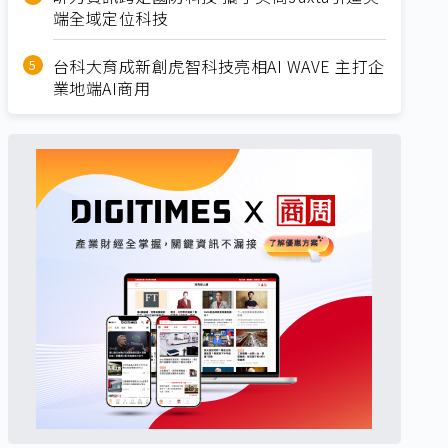
端全域定位科技
台科大育成新創虎智科技亮相AI WAVE 主打企
業地端AI商用