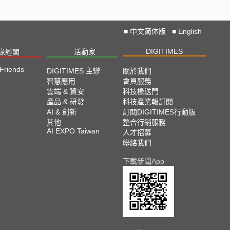
■
中文简体版
■
English
DIGITIMES
椽經閣
活動家
 Friends
DIGITIMES 主辦
關於我們
智慧應用
會員服務
雲端 & 資安
科技椽送門
產品 & 研發
科技產業報訂閱
AI & 創新
訂閱DIGITIMES行動版
其他
整合行銷服務
AI EXPO Taiwan
人才招募
聯絡我們
下載新聞App