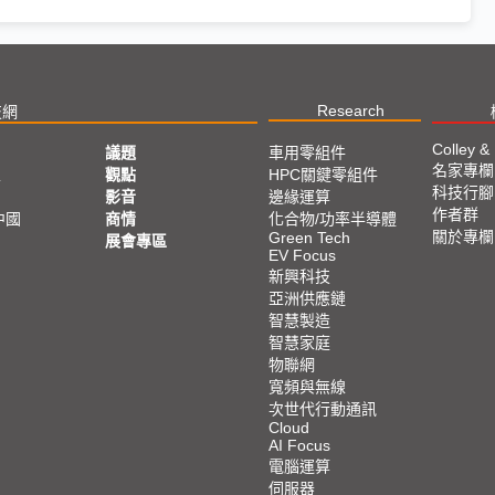
Research
技網
Colley &
議題
車用零組件
名家專欄
亞
觀點
HPC關鍵零組件
科技行腳
影音
邊緣運算
作者群
中國
商情
化合物/功率半導體
關於專欄
Green Tech
展會專區
EV Focus
新興科技
亞洲供應鏈
智慧製造
智慧家庭
物聯網
寬頻與無線
次世代行動通訊
Cloud
AI Focus
電腦運算
伺服器