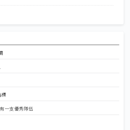
調
倪
指標
果擁有一支優秀隊伍