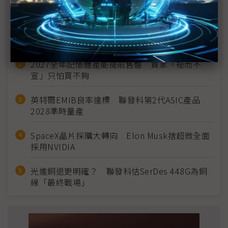
近７天熱門報導
MLCC訂單過熱、出貨比創高 村田示警全球AI基
建熱潮將趨緩
2027全年記憶體產能提前售罄 買家「祕而不
宣」只怕買不夠
英特爾EMIB良率達標 聯發科第2代ASIC產品
2028準時量產
SpaceX晶片採購大轉向 Elon Musk捨超微全面
採用NVIDIA
光進銅退更明確？ 聯發科估SerDes 448G為銅
線「最終戰場」