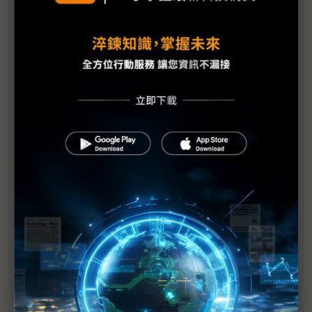
議題精選－蘋果3QFY25財報超預期
旗艦機撐起下半年成長動能 三大風向球廠展望不同
調
關稅、補貼刺激蘋果銷量 鴻海2Q25成績單早現端倪
蘋果Mac銷售亮眼 供應鏈：下半年恐難延續動能
iPhone熱銷動能是否延續？ 光學供應鏈看4Q25這
指標
回應AI進度落後、人才跳槽風波 Tim Cook：蘋果擁
有一支優秀隊伍
蘋果中國市場迎來成長 主力不是iPhone