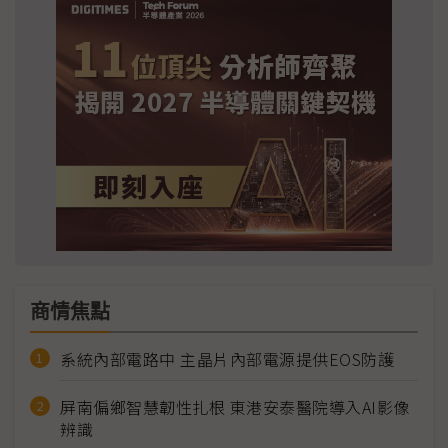
商情焦點
系統內部電路中 主晶片內部電源提供EOS防護
屏南偏鄉智慧韌性扎根 東港安泰醫院導入AI影像
辨識