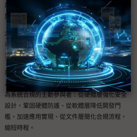
以程式碼與資料為核心的硬體資安解決方案：
重新定義RED合規
2025年的RED法規，無疑將成為歐盟數位產品
市場的重大門檻。它不僅代表新一波資安要
求，更是產品設計邏輯的徹底轉變。
華邦W77Q / W77T安全解決方案打破記憶體僅
為資料儲存的傳統觀念，讓安全快閃記憶體成
為系統合規的主動參與者：從硬體層強化安全
設計，鞏固硬體防護、從軟體層降低開發門
檻，加速應用實現、從文件層簡化合規流程，
縮短時程。