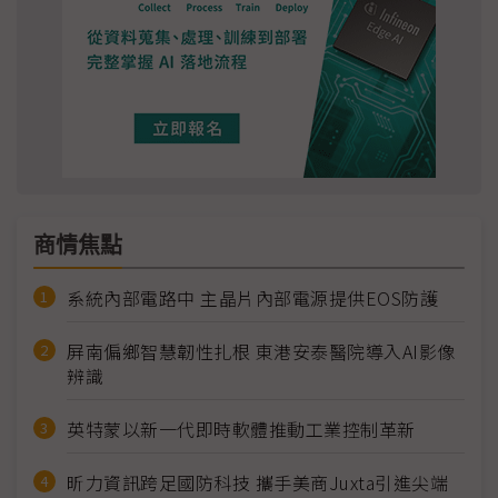
商情焦點
系統內部電路中 主晶片內部電源提供EOS防護
屏南偏鄉智慧韌性扎根 東港安泰醫院導入AI影像
辨識
英特蒙以新一代即時軟體推動工業控制革新
昕力資訊跨足國防科技 攜手美商Juxta引進尖端