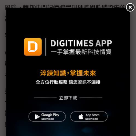
風險。華邦快閃記憶體實現硬體與軟體資安的
無縫整合。
特點三：合規參考文件包 加速上市時程
W77Q / W77T系列產品提供：RED條文與功能
對應表、安全功能自我評估清單、技術文件範
本。
這些資料可直接使用於 RED 認證流程，大幅簡
化測試機構或顧問單位之審查流程。使用者無
需自行準備繁瑣技術資料，有效縮短驗證週期
與上市時程，協助客戶搶佔市場良機。