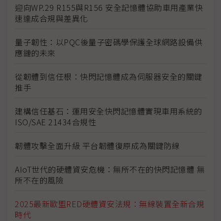
迎向WP.29 R155與R156 安全記憶體協助車用產業快
速達成合規與差異化
量子韌性：以PQC後量子密碼學保護全球網路設備供
應鏈的未來
從韌體到信任根：快閃記憶體成為伺服器安全的關鍵
推手
建構信任基石：運用安全快閃記憶體實現車用系統的
ISO/SAE 21434合規性
韌體攻擊全面升級 平台韌體復原成為關鍵防線
AIoT世代的硬體資安危機：無所不在的快閃記憶體 無
所不在的風險
2025最新歐盟RED硬體資安法規：無線裝置全新合規
時代