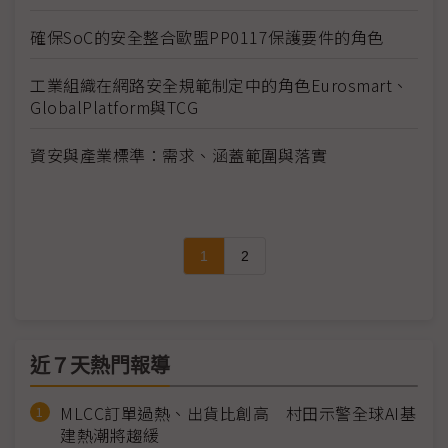
確保SoC的安全整合歐盟PP0117保護要件的角色
工業組織在網路安全規範制定中的角色Eurosmart、
GlobalPlatform與TCG
資安與產業標準：需求、涵蓋範圍與落實
1
2
近７天熱門報導
MLCC訂單過熱、出貨比創高 村田示警全球AI基
建熱潮將趨緩