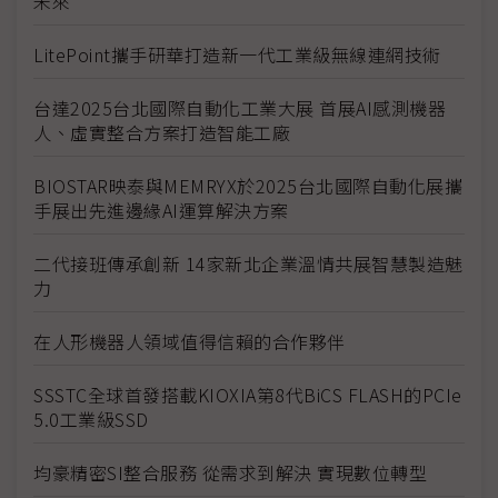
未來
LitePoint攜手研華打造新一代工業級無線連網技術
台達2025台北國際自動化工業大展 首展AI感測機器
人、虛實整合方案打造智能工廠
BIOSTAR映泰與MEMRYX於2025台北國際自動化展攜
手展出先進邊緣AI運算解決方案
二代接班傳承創新 14家新北企業溫情共展智慧製造魅
力
在人形機器人領域值得信賴的合作夥伴
SSSTC全球首發搭載KIOXIA第8代BiCS FLASH的PCIe
5.0工業級SSD
均豪精密SI整合服務 從需求到解決 實現數位轉型