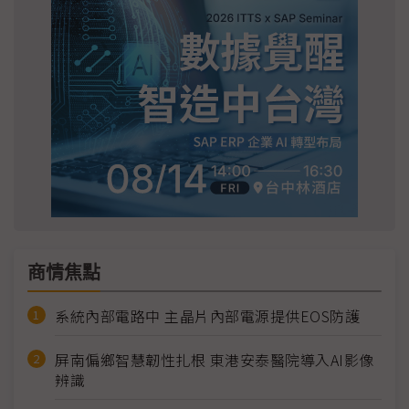
商情焦點
系統內部電路中 主晶片內部電源提供EOS防護
屏南偏鄉智慧韌性扎根 東港安泰醫院導入AI影像
辨識