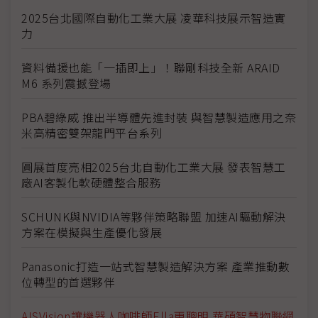
2025台北國際自動化工業大展 凌華科技展示智造實
力
資料備援也能「一插即上」！聯剛科技全新 ARAID
M6 系列震撼登場
PBA碧綠威 推出半導體先進封裝 與智慧製造應用之奈
米高精密雙架龍門平台系列
圓展首度亮相2025台北自動化工業大展 發表智慧工
廠AI客製化軟硬體整合服務
SCHUNK與NVIDIA等夥伴策略聯盟 加速AI驅動解決
方案在模擬與生產優化發展
Panasonic打造一站式智慧製造解決方案 產業推動數
位轉型的首選夥伴
AISVision讓機器人咖啡師Ella更聰明 華碩智慧物聯網