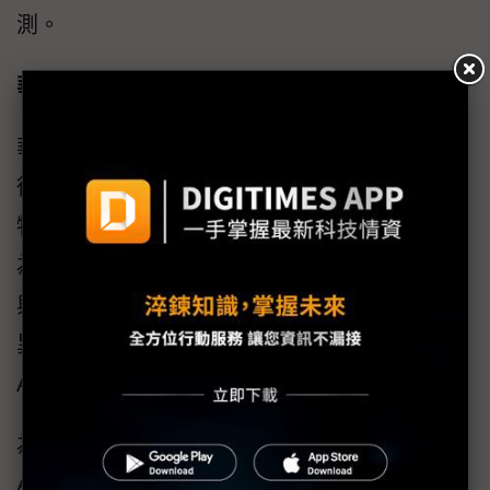
測。
華碩串連雲端與邊緣應用 驅動智慧場域升級
華碩AISVision與旗下硬體解決方案的應用，已
從製造業產線的瑕疵檢測環節，擴展至零售、
物流與餐飲等營運場域。以Crown Digital的Ella
為例，機器人咖啡師除了能即時偵測杯具數量
與咖啡液面，更可透過AI回報補貨需求與設備
異常，降低人力巡檢負擔；在物流領域，
AISVision則支援箱件辨識與無人搬運等作業。
為加速AI視覺技術普及，華碩也推出雲端版本
AISVision 365，提供註冊即用、免GPU設備的