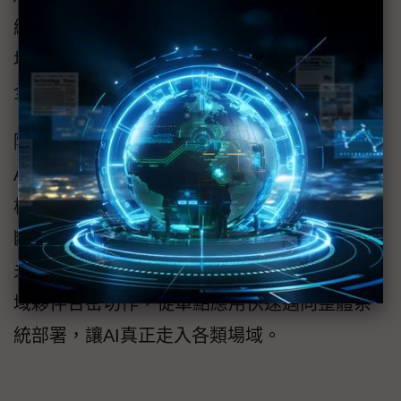
線上模型訓練與支援Windows和Linux雙系統的
地端部署服務，並結合華碩自有Edge AI平台，
全面覆蓋雲到端等各環節。
隨著軟硬體整合與生態系串接日趨成熟，
AISVision正從檢測輔助工具進化為智慧營運的
核心引擎，使機械手臂具備例外處理與自主判
斷能力，邁向更高層級的彈性與無人化營運。
未來，華碩將持續強化產業生態系，並與各領
域夥伴合密切作，從單點應用快速邁向整體系
統部署，讓AI真正走入各類場域。