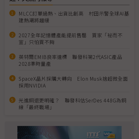
MLCC訂單過熱、出貨比創高 村田示警全球AI基
建熱潮將趨緩
2027全年記憶體產能提前售罄 買家「祕而不
宣」只怕買不夠
英特爾EMIB良率達標 聯發科第2代ASIC產品
2028準時量產
SpaceX晶片採購大轉向 Elon Musk捨超微全面
採用NVIDIA
光進銅退更明確？ 聯發科估SerDes 448G為銅
線「最終戰場」