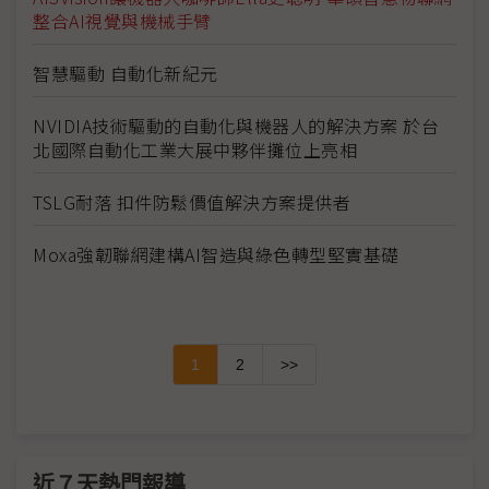
整合AI視覺與機械手臂
智慧驅動 自動化新紀元
NVIDIA技術驅動的自動化與機器人的解決方案 於台
北國際自動化工業大展中夥伴攤位上亮相
TSLG耐落 扣件防鬆價值解決方案提供者
Moxa強韌聯網建構AI智造與綠色轉型堅實基礎
1
2
>>
近７天熱門報導