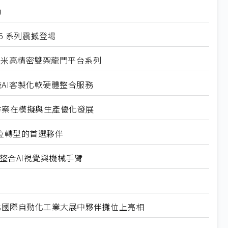
力
6 系列震撼登場
奈米高精密雙架龍門平台系列
廠AI客製化軟硬體整合服務
解決方案在模擬與生產優化發展
數位轉型的首選夥伴
聯網整合AI視覺與機械手臂
台北國際自動化工業大展中夥伴攤位上亮相