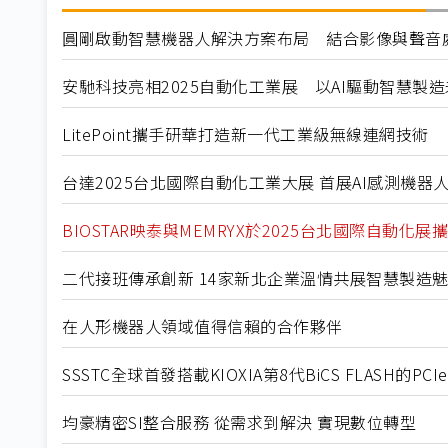
圓剛啟動智慧機器人解決方案布局 結合影像與聲音處
安馳科技亮相2025自動化工業展 以AI驅動智慧製
LitePoint攜手研華打造新一代工業級無線連網技術
台達2025台北國際自動化工業大展 首展AI感測機
BIOSTAR映泰與MEMRYX於2025台北國際自動化
二代接班傳承創新 14家新北企業溫情共展智慧製造
在人形機器人領域值得信賴的合作夥伴
SSSTC全球首發搭載KIOXIA第8代BiCS FLASH的PCIe
均豪精密SI整合服務 從需求到解決 實現數位轉型