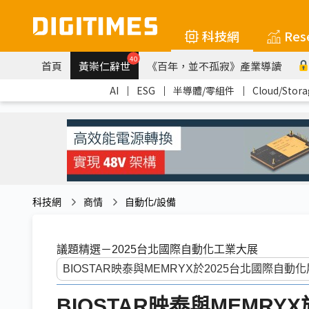
科技網
Res
40
首頁
黃崇仁辭世
《百年，並不孤寂》產業導讀
AI
｜
ESG
｜
半導體/零組件
｜
Cloud/Stora
科技網
商情
自動化/設備
議題精選－2025台北國際自動化工業大展
BIOSTAR映泰與MEMRY