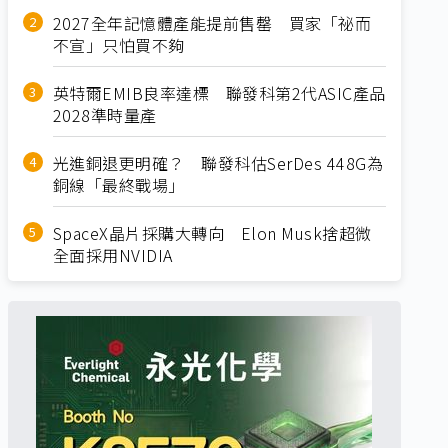
2027全年記憶體產能提前售罄 買家「祕而
不宣」只怕買不夠
英特爾EMIB良率達標 聯發科第2代ASIC產品
2028準時量產
光進銅退更明確？ 聯發科估SerDes 448G為
銅線「最終戰場」
SpaceX晶片採購大轉向 Elon Musk捨超微
全面採用NVIDIA