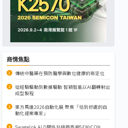
商情焦點
傳統中醫藥在預防醫學與數位健康的新定位
從經驗驅動到數據驅動 智穎智能以AI翻轉射出
成型製程
東方馬達2026自動化展 聚焦「恰到好處的自
動化提案專家」
Swagelok ALD閥件升級版亮相SEMICON