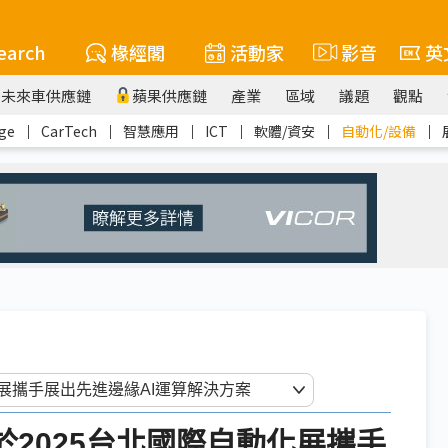
earch
椽經閣
活動家
影音
英
未來車供應鏈
蘋果供應鏈
產業
區域
議題
觀點
ge
｜
CarTech
｜
智慧應用
｜
ICT
｜
軟體/資安
｜
自動化/設備
｜
X於2025台北國際自動化展攜手