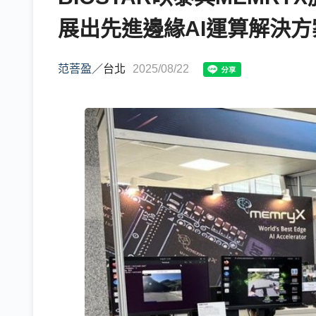
展出先進邊緣AI運算解決方
范菩盈
／
台北
2025/08/22