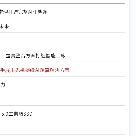
理打造完整AI生態系
造未來
器人、虛實整合方案打造智能工廠
展攜手展出先進邊緣AI運算解決方案
魅力
 5.0工業級SSD