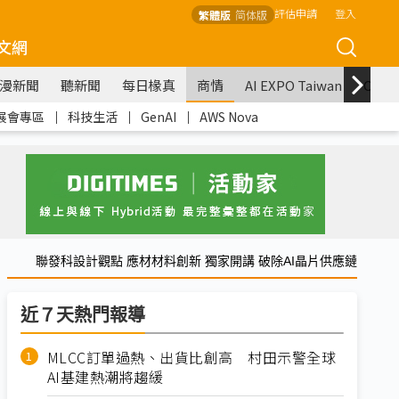
評估申請
登入
繁體版
简体版
文網
漫新聞
聽新聞
每日椽真
商情
AI EXPO Taiwan
COM
展會專區
｜
科技生活
｜
GenAI
｜
AWS Nova
聯發科設計觀點 應材材料創新 獨家開講 破除AI晶片供應鏈
近７天熱門報導
MLCC訂單過熱、出貨比創高 村田示警全球
AI基建熱潮將趨緩