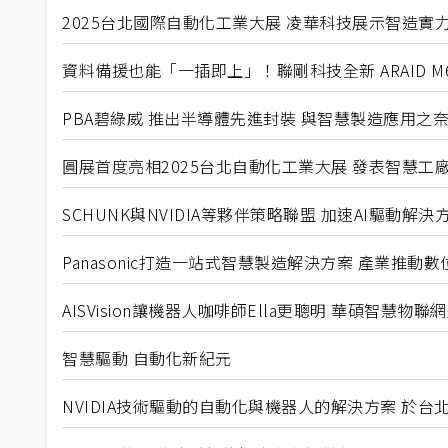
2025台北國際自動化工業大展 凌華科技展示智造實
資料備援也能「一插即上」！聯剛科技全新 ARAID M
PBA碧綠威 推出半導體先進封裝 與智慧製造應用之
圓展首度亮相2025台北自動化工業大展 發表智慧工
SCHUNK與NVIDIA等夥伴策略聯盟 加速AI驅動
Panasonic打造一站式智慧製造解決方案 產業推動
AISVision讓機器人咖啡師Ella更聰明 華碩智慧物
智慧驅動 自動化新紀元
NVIDIA技術驅動的自動化與機器人的解決方案 於