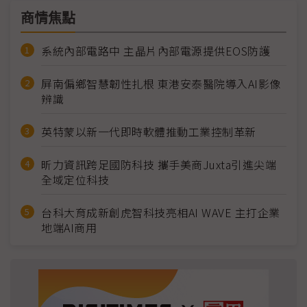
商情焦點
系統內部電路中 主晶片內部電源提供EOS防護
屏南偏鄉智慧韌性扎根 東港安泰醫院導入AI影像
辨識
英特蒙以新一代即時軟體推動工業控制革新
昕力資訊跨足國防科技 攜手美商Juxta引進尖端
全域定位科技
台科大育成新創虎智科技亮相AI WAVE 主打企業
地端AI商用