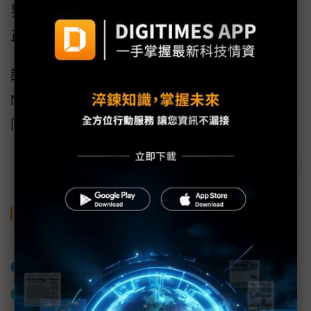
界深刻理解，AI已不只是技術名詞，而是能真
正落地並改變製造現場的核心力量。
誠摯邀請各界先進在展覽期間蒞臨一館四樓
N214 攤位，探索AI與智慧製造的最新應用，共
同開啟產業升級的新篇章。
安馳官網
。
關鍵字
亞德諾
智慧製造
AI
安馳科技
加入已選取到「關鍵字追蹤」
什麼是「關鍵字追蹤」