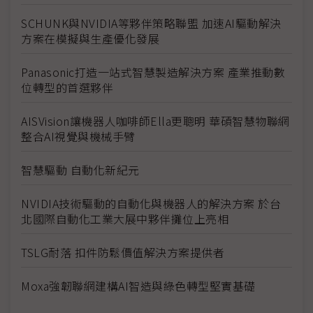
SCHUNK與NVIDIA等夥伴策略聯盟 加速AI驅動解決
方案在模擬與生產優化發展
Panasonic打造一站式智慧製造解決方案 產業推動數
位轉型的首選夥伴
AISVision讓機器人咖啡師Ella更聰明 華碩智慧物聯網
整合AI視覺與機械手臂
智慧驅動 自動化新紀元
NVIDIA技術驅動的自動化與機器人的解決方案 於台
北國際自動化工業大展中夥伴攤位上亮相
TSLG耐落 扣件防鬆價值解決方案提供者
Moxa強韌聯網建構AI智造與綠色轉型堅實基礎