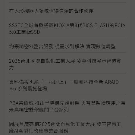
在人形機器人領域值得信賴的合作夥伴
SSSTC全球首發搭載KIOXIA第8代BiCS FLASH的PCIe
5.0工業級SSD
均豪精密SI整合服務 從需求到解決 實現數位轉型
2025台北國際自動化工業大展 凌華科技展示智造實
力
資料備援也能「一插即上」！聯剛科技全新 ARAID
M6 系列震撼登場
PBA碧綠威 推出半導體先進封裝 與智慧製造應用之奈
米高精密雙架龍門平台系列
圓展首度亮相2025台北自動化工業大展 發表智慧工
廠AI客製化軟硬體整合服務