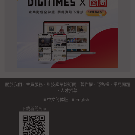
關於我們
·
會員服務
·
科技產業報訂閱
·
著作權
·
隱私權
·
常見問題
·
人才招募
■
中文简体版
■
English
下載新聞App