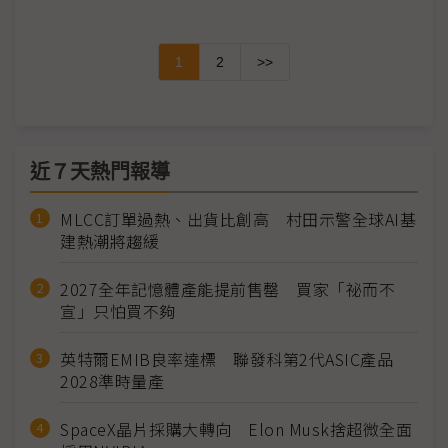
1
2
>>
近７天熱門報導
MLCC訂單過熱、出貨比創高 村田示警全球AI基
建熱潮將趨緩
2027全年記憶體產能提前售罄 買家「祕而不
宣」只怕買不夠
英特爾EMIB良率達標 聯發科第2代ASIC產品
2028準時量產
SpaceX晶片採購大轉向 Elon Musk捨超微全面