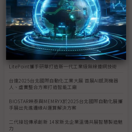
議題精選－2025台北國際自動化工業大展
圓剛啟動智慧機器人解決方案布局 結合影像與聲音
處理打造完整AI生態系
安馳科技亮相2025自動化工業展 以AI驅動智慧製造
未來
LitePoint攜手研華打造新一代工業級無線連網技術
台達2025台北國際自動化工業大展 首展AI感測機器
人、虛實整合方案打造智能工廠
BIOSTAR映泰與MEMRYX於2025台北國際自動化展攜
手展出先進邊緣AI運算解決方案
二代接班傳承創新 14家新北企業溫情共展智慧製造魅
力