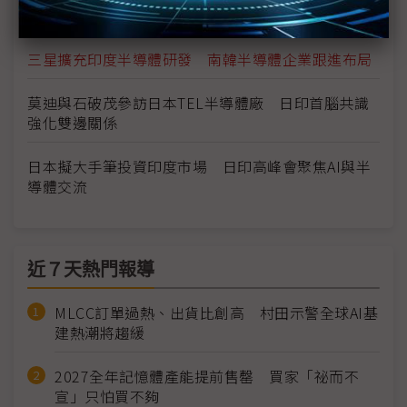
定
三星擴充印度半導體研發 南韓半導體企業跟進布局
莫迪與石破茂參訪日本TEL半導體廠 日印首腦共識
強化雙邊關係
日本擬大手筆投資印度市場 日印高峰會聚焦AI與半
導體交流
近７天熱門報導
MLCC訂單過熱、出貨比創高 村田示警全球AI基
建熱潮將趨緩
2027全年記憶體產能提前售罄 買家「祕而不
宣」只怕買不夠