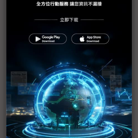
俄烏戰爭停火見曙光 印度或將削減進口俄國石油
催生第一顆自製晶片？ 評析：新印度願景或可實現
不缺席民主供應鏈 「矽文明」有望在印度生根
台積AZ廠荒漠「點石成金」 印度、越南力邀台鏈再
築晶片夢？
看好印度市場與人才 Arm當地已有2,000名員工
稀土取得受限 恐危及印度晶片自給自足目標
印度啟動半導體2.0 本土晶片組、IP列優先要務
印度加速推動半導體計畫 Modi：首顆商用晶片力拚
2025年內產出
印度半導體吸引力升溫 ASML承諾投入具體細節待