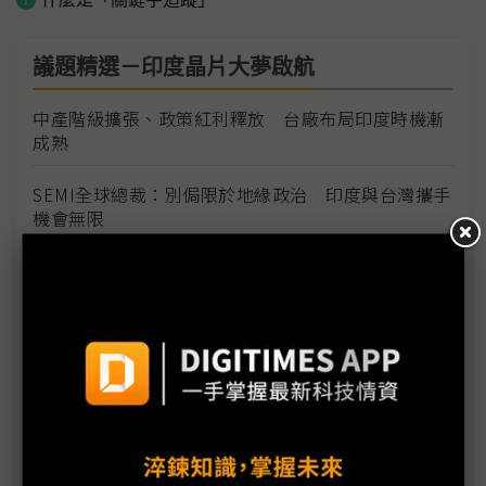
議題精選－印度晶片大夢啟航
中產階級擴張、政策紅利釋放 台廠布局印度時機漸
成熟
SEMI全球總裁：別侷限於地緣政治 印度與台灣攜手
機會無限
為「印度製造」開大門 多項勞工法規已鬆綁
印度投資拓銷須因地制宜 貿協提各邦差異化策略
70年來投資印度不足200件 台廠聚焦三大優勢產業
為何印度理工人才不願來台？ 台IC設計業者揭背後
原因