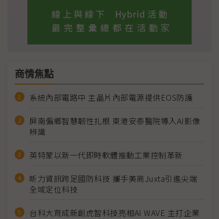
商情焦點
系統內部電路中 主晶片內部電源提供EOS防護
屏南偏鄉智慧韌性扎根 東港安泰醫院導入AI影像
辨識
英特蒙以新一代即時軟體推動工業控制革新
昕力資訊跨足國防科技 攜手美商Juxta引進尖端
全域定位科技
台科大育成新創虎智科技亮相AI WAVE 主打企業