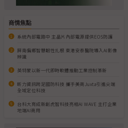
商情焦點
系統內部電路中 主晶片內部電源提供EOS防護
屏南偏鄉智慧韌性扎根 東港安泰醫院導入AI影像
辨識
英特蒙以新一代即時軟體推動工業控制革新
昕力資訊跨足國防科技 攜手美商Juxta引進尖端
全域定位科技
台科大育成新創虎智科技亮相AI WAVE 主打企業
地端AI商用