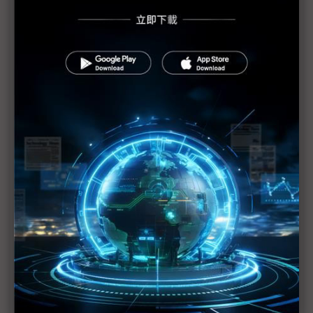
不缺席民主供應鏈 「矽文明」有望在印度生根
台積AZ廠荒漠「點石成金」 印度、越南力邀台鏈再
築晶片夢？
看好印度市場與人才 Arm當地已有2,000名員工
稀土取得受限 恐危及印度晶片自給自足目標
印度啟動半導體2.0 本土晶片組、IP列優先要務
印度加速推動半導體計畫 Modi：首顆商用晶片力拚
2025年內產出
印度半導體吸引力升溫 ASML承諾投入具體細節待
定
三星擴充印度半導體研發 南韓半導體企業跟進布局