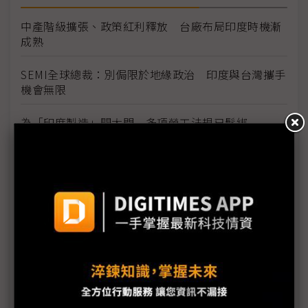
中產階級擴張、政策紅利釋放 台廠布局印度時機漸
成熟
SEMI全球總裁：別侷限於地緣政治 印度與台灣攜手
機會無限
為「印度製造」開大門 多項勞工法規已鬆綁
印度投資拓銷須因地制宜 貿協提各邦差異化策略
70年來投資印度不足200件 台廠聚焦三大優勢產業
為何印度理工人才不願來台？ 台IC設計業者揭背後
原因
俄烏戰爭停火見曙光 印度或將削減進口俄國石油
催生第一顆自製晶片？ 評析：新印度願景或可實現