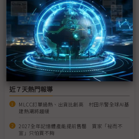
Tensor G5處理器
三星2H25祭出兩大新品 推XR裝置、三折機
全球手機市況冷颼颼 台灣大靠三星折疊業績翻倍
中國補貼難救手機市況 全球出貨恐下修至負成長
下半年手機市況拚回溫 強打AI與新品應戰
近７天熱門報導
MLCC訂單過熱、出貨比創高 村田示警全球AI基
建熱潮將趨緩
2027全年記憶體產能提前售罄 買家「祕而不
宣」只怕買不夠