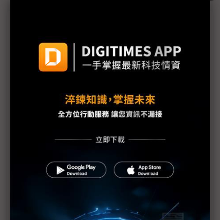
議題精選－新機一波波市況冷颼颼
手機市況變數盤根錯節 兩大區域決定下半年銷量
中國手機需求不給力 全球年出貨2~4%跌勢難擋
手機品牌商精銳盡出 下半年三大觀察標的
七手機品牌廠新品齊發 台灣單月出貨重返40萬支
蘋果發表會9月10日登場 市場關注AI更甚iPhone 17
華為新三折疊式手機將登場 降價清庫存迎戰蘋果
Vivo X、V系列帶動 中高階機年銷量拚增40%
Google Pixel 10登場 全系列升級台積電3奈米