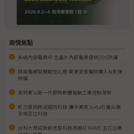
商情焦點
系統內部電路中 主晶片內部電源提供EOS防護
屏南偏鄉智慧韌性扎根 東港安泰醫院導入AI影像
辨識
英特蒙以新一代即時軟體推動工業控制革新
昕力資訊跨足國防科技 攜手美商Juxta引進尖端
全域定位科技
台科大育成新創虎智科技亮相AI WAVE 主打企業