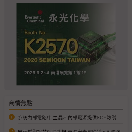
商情焦點
系統內部電路中 主晶片內部電源提供EOS防護
屏南偏鄉智慧韌性扎根 東港安泰醫院導入AI影像