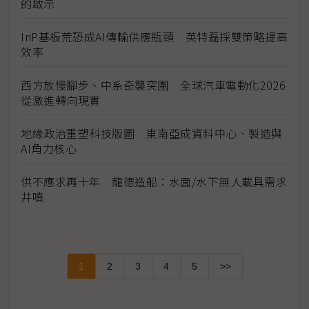
的啟示
InP基板荒恐成AI傳輸供應瓶頸 英特磊採雙策略提高
效率
西方放慢腳步、中系奇襲突圍 全球汽車電動化2026
從激進轉向現實
地緣政治重塑科技版圖 東南亞成資料中心、製造與
AI角力核心
供不應求再十年 龍德造船：水面/水下無人載具需求
井噴
1
2
3
4
5
>>