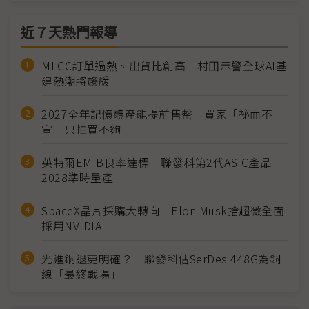
近７天熱門報導
MLCC訂單過熱、出貨比創高 村田示警全球AI基
建熱潮將趨緩
2027全年記憶體產能提前售罄 買家「祕而不
宣」只怕買不夠
英特爾EMIB良率達標 聯發科第2代ASIC產品
2028準時量產
SpaceX晶片採購大轉向 Elon Musk捨超微全面
採用NVIDIA
光進銅退更明確？ 聯發科估SerDes 448G為銅
線「最終戰場」