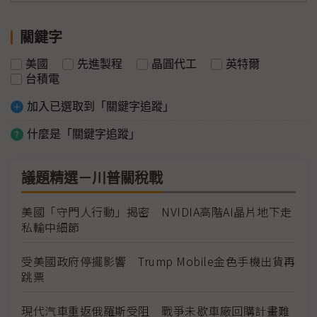
關鍵字
美國
先進製程
晶圓代工
英特爾
台積電
加入已選取到「關鍵字追蹤」
什麼是「關鍵字追蹤」
議題精選－川普關稅戰
美國「守門人行動」揭密 NVIDIA高階AI晶片地下走
私輸中細節
受美國政府停擺影響 Trump Mobile金色手機出貨再
跳票
現代汽車重返俄羅斯受阻 戰爭未歇車廠回購計畫難