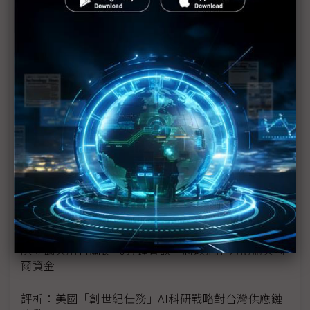
新的逆襲之路？ 業者估未來5~10年中國將竄出多家
TPU
未蒙其利先受其害 美國製造業景氣連9個月衰退
H200效能翻6倍、價格增3成 NVIDIA「清庫存」仍
讓中國動心
豐田目標2026全球生產破千萬輛 HEV需求強勁跨越
電動車放緩影響
東南亞各國與美貿易協議持續推進 2026聚焦關鍵礦
產、轉口問題
陳立武與川普關鍵40分鐘會談 將政治阻力化為英特
爾資金
評析：美國「創世紀任務」AI科研戰略對台灣供應鏈