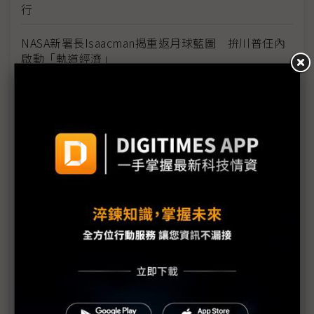
行
NASA新署長Isaacman揭重返月球藍圖 拚川普任內
啟動「軌道經濟」
中國H200訂單暴增逾200萬顆 NVIDIA傳急敲台積新
產能
黃仁勳誠聘Groq 員工股權「折現」約9成隨CEO加
入NVIDIA
川普10萬美元H-1B簽證費用爭議延燒 美國商會提起
上訴
魏哲家自嘲含淚打造台積美廠 NYT剖析1.8萬條法規
如何綁住晶圓代工龍頭手腳
從DeepSeek到H200鬆綁 盤點NVIDIA 2025年十大
關鍵時刻