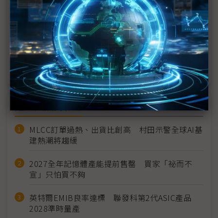
甲骨文押注AI推論、簽訂多筆AI大單 躋身雲端、AI
雙領域要角
雲端史詩級交易 甲骨文與OpenAI簽署3,000億美元
合作案
近７天熱門報導
MLCC訂單過熱、出貨比創高 村田示警全球AI基
建熱潮將趨緩
2027全年記憶體產能提前售罄 買家「祕而不
宣」只怕買不夠
英特爾EMIB良率達標 聯發科第2代ASIC產品
2028準時量產