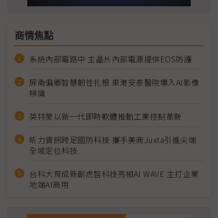
商情焦點
系統內部電路中 主晶片內部電源提供EOS防護
屏南偏鄉智慧韌性扎根 東港安泰醫院導入AI影像
辨識
英特蒙以新一代即時軟體推動工業控制革新
昕力資訊跨足國防科技 攜手美商Juxta引進尖端
全域定位科技
台科大育成新創虎智科技亮相AI WAVE 主打企業
地端AI商用