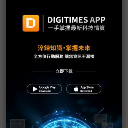
NVIDIA投資OpenAI擴建AI資料中心 消弭「算力泡
沫」雜音
甲骨文AI伺服器大單一波波 台灣ODM供應鏈有感急
擴產
AI訂單多到無法想像 伺服器ODM掀擴產潮
NVIDIA強力注資OpenAI 台灣微軟：凸顯基礎設施
重要性
NVIDIA大手筆投資OpenAI千億美元 部署10GW AI
資料中心
Meta擴大AI算力需求 傳與甲骨文洽談200億美元雲
端協議
鴻騰AI伺服器訂單滿載 客戶急催擴產