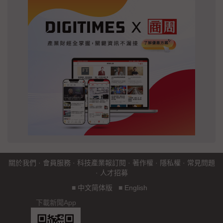
關於我們
·
會員服務
·
科技產業報訂閱
·
著作權
·
隱私權
·
常見問題
·
人才招募
■
中文简体版
■
English
下載新聞App