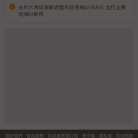
台科大育成新創虎智科技亮相AI WAVE 主打企業
地端AI商用
關於我們
·
會員服務
·
科技產業報訂閱
·
著作權
·
隱私權
·
常見問題