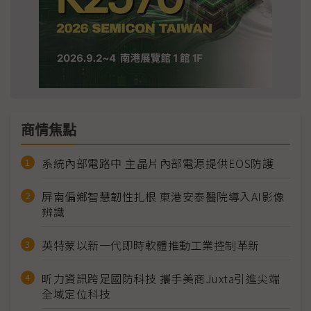
商情焦點
系統內部電路中 主晶片內部電源提供EOS防護
屏南偏鄉智慧韌性扎根 東港安泰醫院導入AI影像
辨識
英特蒙以新一代即時軟體推動工業控制革新
昕力資訊跨足國防科技 攜手美商Juxta引進尖端
全域定位科技