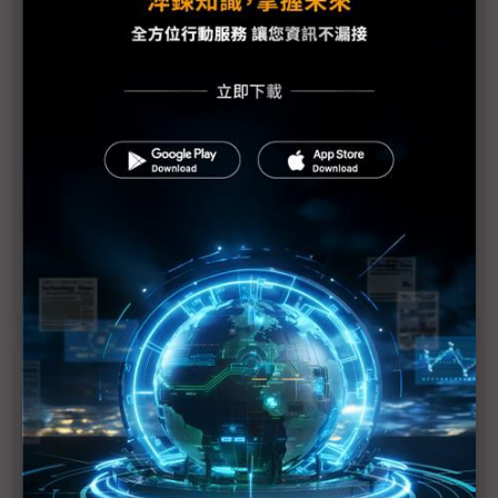
Tesla調整電動車戰略重心 AI與機器人成核心發展方
向
中企以「中國速度」衝鋒電動車市場 Tesla以「慢」
求穩另闢藍海
Tesla「Standard」新車走精簡策略 以成本控制因
應EV價格戰？
美國電動車補貼退場壓力湧現 Tesla推親民款
Model 3／Y搶救買氣
近７天熱門報導
MLCC訂單過熱、出貨比創高 村田示警全球AI基
建熱潮將趨緩