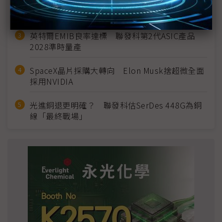
2027全年記憶體產能提前售罄 買家「祕而不
宣」只怕買不夠
英特爾EMIB良率達標 聯發科第2代ASIC產品
2028準時量產
SpaceX晶片採購大轉向 Elon Musk捨超微全面
採用NVIDIA
光進銅退更明確？ 聯發科估SerDes 448G為銅
線「最終戰場」