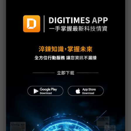
Meta新AI團隊內部交付首批模型 未來2年聚焦消費
性應用落地
格陵蘭危機現轉機 川普稱與北約達成協議框架、撤
回歐洲8國關稅
黃仁勳：AI投資迎史上最大基建熱潮 帶動「新藍領
盛世」
AI新創看向企業戰場 OpenAI、Anthropic拚穩定金
流
中國審查H200放行之際 傳黃仁勳春節前訪中
中美貿易談判再起 川普4月訪中前有望達成新協議
加拿大總理開火川普 籲全球中等國家團結抵抗「美
式霸權」