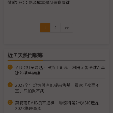
微軟CEO：能源成本是AI競賽關鍵
1
2
>>
近７天熱門報導
MLCC訂單過熱、出貨比創高 村田示警全球AI基
建熱潮將趨緩
2027全年記憶體產能提前售罄 買家「祕而不
宣」只怕買不夠
英特爾EMIB良率達標 聯發科第2代ASIC產品
2028準時量產