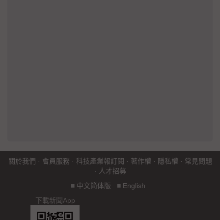
關於我們
·
會員服務
·
科技產業報訂閱
·
著作權
·
隱私權
·
常見問題
·
人才招募
■
中文简体版
■
English
下載新聞App