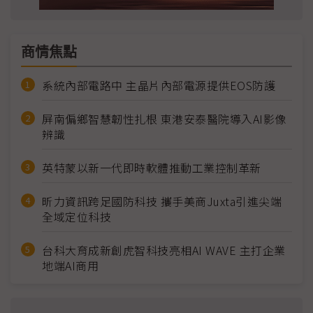
商情焦點
系統內部電路中 主晶片內部電源提供EOS防護
屏南偏鄉智慧韌性扎根 東港安泰醫院導入AI影像
辨識
英特蒙以新一代即時軟體推動工業控制革新
昕力資訊跨足國防科技 攜手美商Juxta引進尖端
全域定位科技
台科大育成新創虎智科技亮相AI WAVE 主打企業
地端AI商用