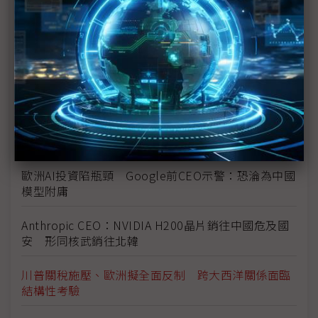
法國總統馬克宏籲歐盟強化主權自主 齊心抗美國威
脅
G42 CEO：阿聯躍升全球AI核心戰場 NVIDIA、超微
先進AI晶片即將運抵
DeepMind CEO：DeepSeek熱潮被高估 中國擅長
追趕但未創新超前
歐洲AI投資陷瓶頸 Google前CEO示警：恐淪為中國
模型附庸
Anthropic CEO：NVIDIA H200晶片銷往中國危及國
安 形同核武銷往北韓
川普關稅施壓、歐洲擬全面反制 跨大西洋關係面臨
結構性考驗