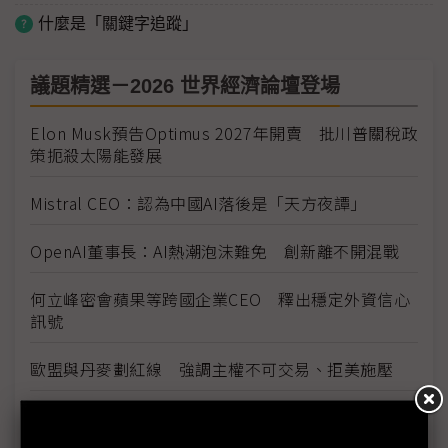
什麼是「關鍵字追蹤」
議題精選－2026 世界經濟論壇登場
Elon Musk預告Optimus 2027年開賣 批川普關稅政
策扼殺太陽能發展
Mistral CEO：認為中國AI落後是「天方夜譚」
OpenAI董事長：AI熱潮泡沫難免 創新離不開混戰
何立峰密會蘋果等跨國企業CEO 釋出穩定外資信心
訊號
歐盟與丹麥劃紅線 強調主權不可交易、拒美施壓
跨越美方軟體主導 黃仁勳看好歐洲工業優勢與AI機
器人發展