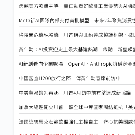
跨越美方軟體主導 黃仁勳看好歐洲工業優勢與AI機
Meta新AI團隊內部交付首批模型 未來2年聚焦消費
格陵蘭危機現轉機 川普稱與北約達成協議框架、撤
黃仁勳：AI投資迎史上最大基建熱潮 帶動「新藍領
AI新創看向企業戰場 OpenAI、Anthropic拚穩定金
中國審查H200放行之際 傳黃仁勳春節前訪中
中美貿易談判再起 川普4月訪中前有望達成新協議
加拿大總理開火川普 籲全球中等國家團結抵抗「美
法國總統馬克宏籲歐盟強化主權自主 齊心抗美國威