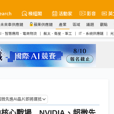
earch
椽經閣
活動家
影音
英
未來車供應鏈
蘋果供應鏈
產業
區域
議題
觀點
AI．智慧應用．電商物流
｜
航太．衛星．軍工
｜
IT．系統供應鏈
｜
光
I核心戰場 NVIDIA、超微先