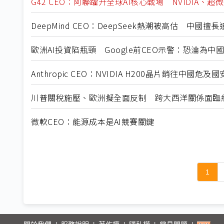
G42 CEO：阿聯躍升全球AI核心戰場 NVIDIA、超
DeepMind CEO：DeepSeek熱潮被高估 中國
歐洲AI投資陷瓶頸 Google前CEO示警：恐淪為中
Anthropic CEO：NVIDIA H200晶片銷往中國
川普關稅施壓、歐洲擬全面反制 跨大西洋關係面臨
微軟CEO：能源成本是AI競賽關鍵
1