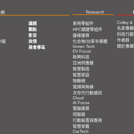
Research
技網
Colley &
議題
車用零組件
名家專欄
亞
觀點
HPC關鍵零組件
科技行腳
影音
邊緣運算
作者群
中國
商情
化合物/功率半導體
關於專欄
Green Tech
展會專區
EV Focus
新興科技
亞洲供應鏈
智慧製造
智慧家庭
物聯網
寬頻與無線
次世代行動通訊
Cloud
AI Focus
電腦運算
伺服器
行動裝置與應用
智慧穿戴
CarTech