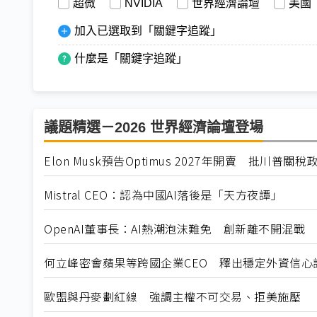
超微
NVIDIA
世界經濟論壇
美國
加入已選取到「關鍵字追蹤」
什麼是「關鍵字追蹤」
議題精選－2026 世界經濟論壇登場
Elon Musk預告Optimus 2027年開賣 批川普
Mistral CEO：認為中國AI落後是「天方夜譚」
OpenAI董事長：AI熱潮泡沫難免 創新離不開混戰
何立峰密會蘋果等跨國企業CEO 釋出穩定外資信心
歐盟與丹麥劃紅線 強調主權不可交易、拒美施壓