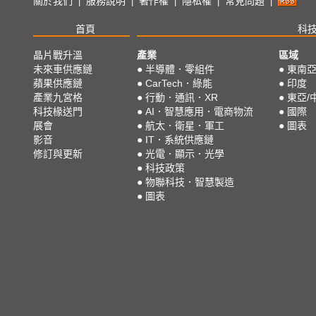
關於我們
服務說明
著作權
隱私權
常見問題
|
|
|
|
|
首頁
科
晶片戰升溫
產業
區域
未來車供應鏈
●
半導體．零組件
●
東南
蘋果供應鏈
●
CarTech．綠能
●
印度
產業九宮格
●
行動．通訊．XR
●
東亞/
科技椽送門
●
AI．智慧應用．電商物流
●
國際
展會
●
航太．衛星．軍工
●
圖表
影音
●
IT．系統供應鏈
修訂與更新
●
光電．顯示．光學
●
科技政策
●
物聯科技．智慧製造
●
圖表