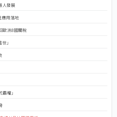
器人發展
性應用落地
回歐洲8國關稅
盛世」
流
式霸權」
脅