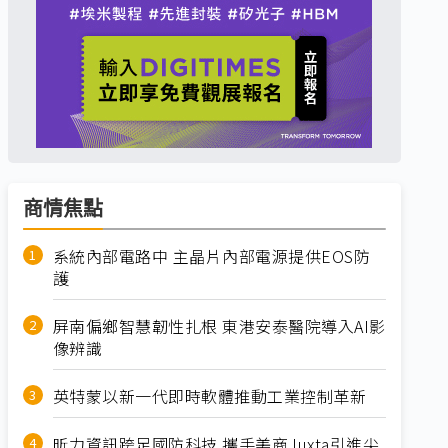
商情焦點
系統內部電路中 主晶片內部電源提供EOS防
護
屏南偏鄉智慧韌性扎根 東港安泰醫院導入AI影
像辨識
英特蒙以新一代即時軟體推動工業控制革新
昕力資訊跨足國防科技 攜手美商Juxta引進尖