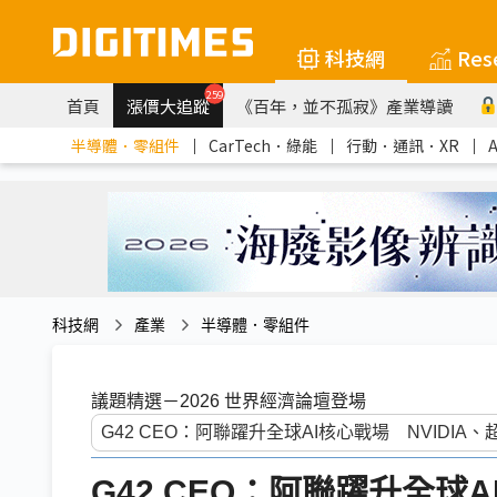
科技網
Res
259
首頁
漲價大追蹤
《百年，並不孤寂》產業導讀
半導體．零組件
｜
CarTech．綠能
｜
行動．通訊．XR
｜
科技網
產業
半導體．零組件
議題精選－2026 世界經濟論壇登場
G42 CEO：阿聯躍升全球A