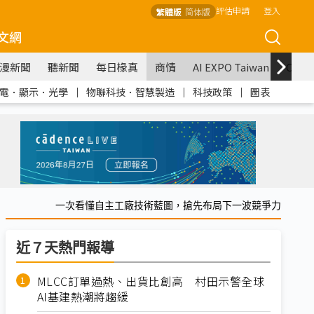
評估申請
登入
繁體版
简体版
文網
漫新聞
聽新聞
每日椽真
商情
AI EXPO Taiwan
COM
電．顯示．光學
｜
物聯科技．智慧製造
｜
科技政策
｜
圖表
一次看懂自主工廠技術藍圖，搶先布局下一波競爭力
近７天熱門報導
MLCC訂單過熱、出貨比創高 村田示警全球
AI基建熱潮將趨緩