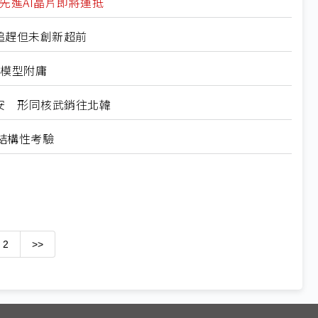
微先進AI晶片即將運抵
擅長追趕但未創新超前
國模型附庸
危及國安 形同核武銷往北韓
結構性考驗
2
>>