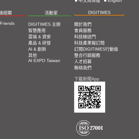
■
中文简体版
■
English
DIGITIMES
椽經閣
活動家
 Friends
DIGITIMES 主辦
關於我們
智慧應用
會員服務
雲端 & 資安
科技椽送門
產品 & 研發
科技產業報訂閱
AI & 創新
訂閱DIGITIMES行動版
其他
整合行銷服務
AI EXPO Taiwan
人才招募
聯絡我們
下載新聞App