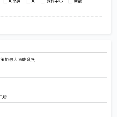
AI晶片
AI
資料中心
產能
關稅政策扼殺太陽能發展
訊號