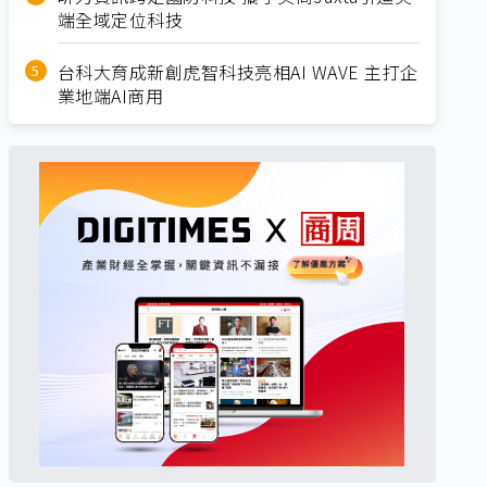
端全域定位科技
台科大育成新創虎智科技亮相AI WAVE 主打企
業地端AI商用