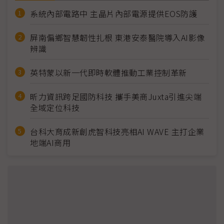
系統內部電路中 主晶片內部電源提供EOS防護
屏南偏鄉智慧韌性扎根 東港安泰醫院導入AI影像
辨識
英特蒙以新一代即時軟體推動工業控制革新
昕力資訊跨足國防科技 攜手美商Juxta引進尖端
全域定位科技
台科大育成新創虎智科技亮相AI WAVE 主打企業
地端AI商用