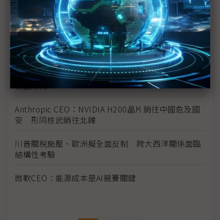
G42 CEO：阿聯躍升全球AI核心戰場 NVIDIA、超微
先進AI晶片即將運抵
DeepMind CEO：DeepSeek熱潮被高估 中國擅長
追趕但未創新超前
歐洲AI投資陷瓶頸 Google前CEO示警：恐淪為中國
模型附庸
Anthropic CEO：NVIDIA H200晶片銷往中國危及國
安 形同核武銷往北韓
川普關稅施壓、歐洲擬全面反制 跨大西洋關係面臨
結構性考驗
微軟CEO：能源成本是AI競賽關鍵