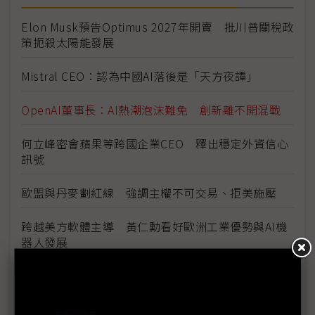
Elon Musk預告Optimus 2027年開賣 批川普關稅政
策扼殺太陽能發展
Mistral CEO：認為中國AI落後是「天方夜譚」
OpenAI董事長：AI熱潮泡沫難免 創新離不開混戰
何立峰密會蘋果等跨國企業CEO 釋出穩定外資信心
訊號
歐盟與丹麥劃紅線 強調主權不可交易、拒美施壓
跨越美方軟體主導 黃仁勳看好歐洲工業優勢與AI機
器人發展
Meta新AI團隊內部交付首批模型 未來2年聚焦消費
性應用落地