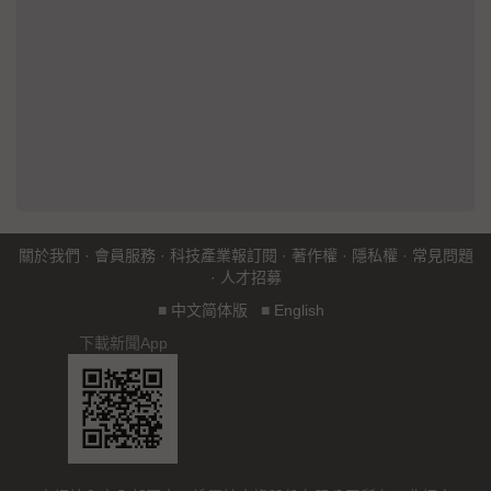
關於我們
·
會員服務
·
科技產業報訂閱
·
著作權
·
隱私權
·
常見問題
·
人才招募
■
中文简体版
■
English
下載新聞App