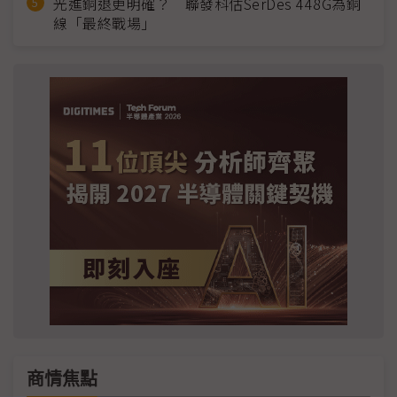
光進銅退更明確？ 聯發科估SerDes 448G為銅
線「最終戰場」
商情焦點