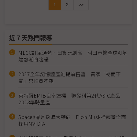
1
2
>>
近７天熱門報導
MLCC訂單過熱、出貨比創高 村田示警全球AI基
建熱潮將趨緩
2027全年記憶體產能提前售罄 買家「祕而不
宣」只怕買不夠
英特爾EMIB良率達標 聯發科第2代ASIC產品
2028準時量產
SpaceX晶片採購大轉向 Elon Musk捨超微全面
採用NVIDIA