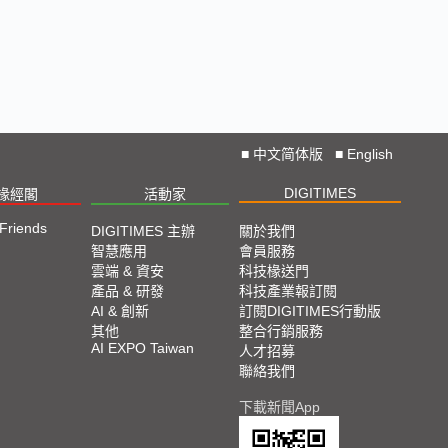
■
中文简体版
■
English
DIGITIMES
椽經閣
活動家
 Friends
DIGITIMES 主辦
關於我們
智慧應用
會員服務
雲端 & 資安
科技椽送門
產品 & 研發
科技產業報訂閱
AI & 創新
訂閱DIGITIMES行動版
其他
整合行銷服務
AI EXPO Taiwan
人才招募
聯絡我們
下載新聞App