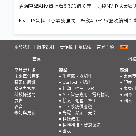
雲端巨擘AI投資上看6,300億美元 支撐NVIDIA業績
NVIDIA資料中心業務強勁 帶動4QFY26營收續創新
關於我們
服務說明
著作權
隱私權
常見問題
|
|
|
|
|
首頁
科
晶片戰升溫
產業
區域
未來車供應鏈
●
半導體．零組件
●
東南
蘋果供應鏈
●
CarTech．綠能
●
印度
產業九宮格
●
行動．通訊．XR
●
東亞/
科技椽送門
●
AI．智慧應用．電商物流
●
國際
展會
●
航太．衛星．軍工
●
圖表
影音
●
IT．系統供應鏈
修訂與更新
●
光電．顯示．光學
●
科技政策
●
物聯科技．智慧製造
●
圖表