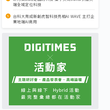
端全域定位科技
台科大育成新創虎智科技亮相AI WAVE 主打企
業地端AI商用