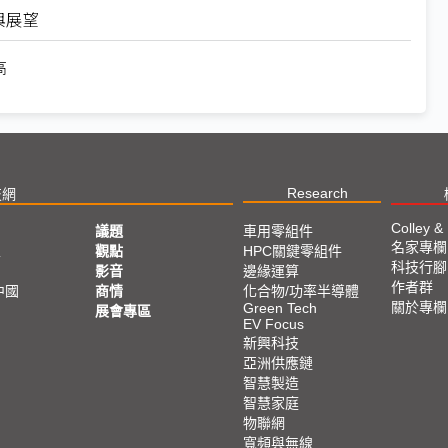
與展望
高
Research
技網
Colley &
議題
車用零組件
名家專欄
亞
觀點
HPC關鍵零組件
科技行腳
影音
邊緣運算
作者群
中國
商情
化合物/功率半導體
關於專欄
Green Tech
展會專區
EV Focus
新興科技
亞洲供應鏈
智慧製造
智慧家庭
物聯網
寬頻與無線