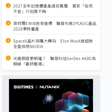
2027全年記憶體產能提前售罄 買家「祕而
不宣」只怕買不夠
英特爾EMIB良率達標 聯發科第2代ASIC產品
2028準時量產
SpaceX晶片採購大轉向 Elon Musk捨超微
全面採用NVIDIA
光進銅退更明確？ 聯發科估SerDes 448G為
銅線「最終戰場」