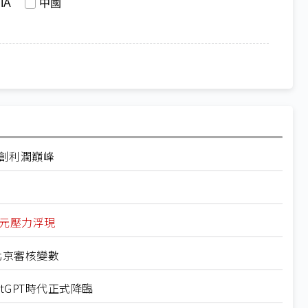
IA
中國
同創利潤巔峰
美元壓力浮現
抵北京審核變數
atGPT時代正式降臨