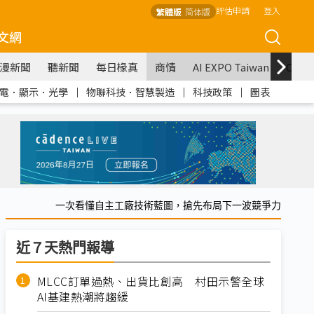
評估申請
登入
繁體版
简体版
文網
漫新聞
聽新聞
每日椽真
商情
AI EXPO Taiwan
COM
電．顯示．光學
｜
物聯科技．智慧製造
｜
科技政策
｜
圖表
一次看懂自主工廠技術藍圖，搶先布局下一波競爭力
近７天熱門報導
MLCC訂單過熱、出貨比創高 村田示警全球
AI基建熱潮將趨緩