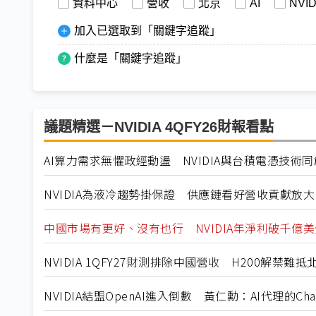
資料中心
營收
北京
AI
NVID
加入已選取到「關鍵字追蹤」
什麼是「關鍵字追蹤」
議題精選－NVIDIA 4QFY26財報看點
AI算力需求無懼政經動盪 NVIDIA與台積電憑技術
NVIDIA為液冷趨勢掛保證 供應鏈看好營收貢獻放大
中國市場有更好、沒有也行 NVIDIA年淨利破千億
NVIDIA 1QFY27財測排除中國營收 H200解禁難
NVIDIA結盟OpenAI進入倒數 黃仁勳：AI代理的Ch