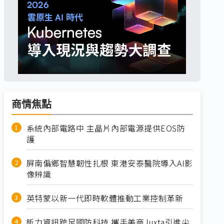
商情焦點
系統內部電路中 主晶片內部電源提供EOS防
護
屏南偏鄉智慧韌性扎根 東港安泰醫院導入AI影
像辨識
英特蒙以新一代即時軟體推動工業控制革新
昕力資訊跨足國防科技 攜手美商Juxta引進尖