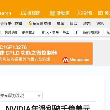
earch
椽經閣
活動家
影音
英
未來車供應鏈
蘋果供應鏈
產業
區域
議題
觀點
AI．智慧應用．電商物流
｜
航太．衛星．軍工
｜
IT．系統供應鏈
｜
光
NVIDIA年淨利破千億美元