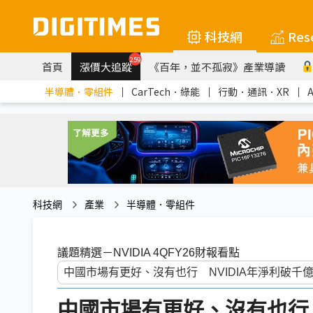
科技網
Res
259
首頁
漲價大追蹤
《百年，並不孤寂》產業導讀
半導體．零組件
｜
CarTech．綠能
｜
行動．通訊．XR
｜
科技網
產業
半導體．零組件
議題精選－NVIDIA 4QFY26財報看點
中國市場有更好、沒有也行 