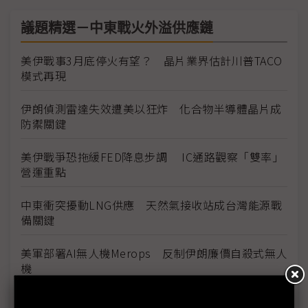
議題精選－中東戰火外溢供應鏈
美伊戰事3月底停火有望？ 晶片業界估計川普TACO
模式再現
伊朗偵測雷達失效遭美以狂炸 化合物半導體晶片成
防禦關鍵
美伊戰爭恐拖緩FED降息步調 IC通路觀察「雙率」
營運重點
中東衝突擾動LNG供應 天然氣接收站成台灣能源戰
備關鍵
美軍部署AI無人機Merops 反制伊朗廉價自殺式無人
機
中國影像衛星平台揭美軍部署 伊朗戰事開啟衛星應