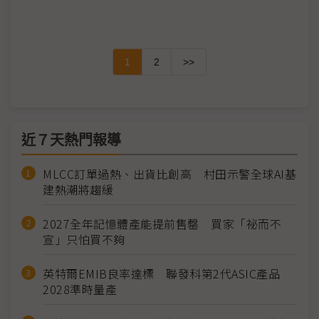
1
2
>>
近７天熱門報導
MLCC訂單過熱、出貨比創高 村田示警全球AI基
建熱潮將趨緩
2027全年記憶體產能提前售罄 買家「祕而不
宣」只怕買不夠
英特爾EMIB良率達標 聯發科第2代ASIC產品
2028準時量產