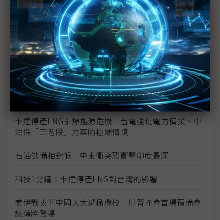
實際落地誰更勝一籌？
伊朗戰火難停歇 川普召集洛克希德、RTX等國防大
廠促產
無人機蜂群效益顯現 台灣獨缺指管系統自主化體系
美軍逆向仿製伊朗無人機Shahed LUCAS低成本蜂
群戰術建功
卡達停產LNG引爆能源危機 台電強化電力備援、中
油採「三階段」方案防極端情境
石油儲備相對低 中東衝突恐衝擊印度最深
科技1分鐘：卡達停產LNG對台灣的影響
美伊戰火下中國人大遞橄欖枝 川習峰會首場預備會
議傳將登場