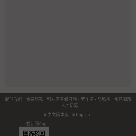
關於我們
·
會員服務
·
科技產業報訂閱
·
著作權
·
隱私權
·
常見問題
·
人才招募
■
中文简体版
■
English
下載新聞App