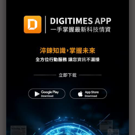
用新格局
台泥張安平：中東戰事拉長恐衝擊能源供應 中國減
碳政策成產業契機
中東戰火掀汽車供應鏈危機 亞洲車廠面臨殘酷壓力
測試
圖表1分鐘：中東產油國被迫停產預估天數
中東戰火推升能源危機 台灣夏季供電恐受衝擊
分散中東能源供應風險 中油「雙管齊下」拚自有氣
田比重達10%
中東戰火外溢汽車供應鏈 歐洲車廠恐陷能源與物流
「雙重衝擊」
中東衝突背後的AI模型之爭 Grok預測封神、Claude