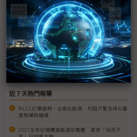
英飛凌「雙軌布局」押注人形機器人 直指AI資料中
心級成長動能
Agility Robotics走入豐田汽車世界 佳能企業深深
「鏈」上機器人
科技1分鐘：機器人即服務（RaaS）
Agility Robotics人形機器人邁入商用 Digit進駐豐田
產線
近７天熱門報導
MLCC訂單過熱、出貨比創高 村田示警全球AI基
建熱潮將趨緩
2027全年記憶體產能提前售罄 買家「祕而不
宣」只怕買不夠