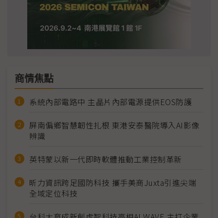
商情焦點
系統內部電路中 主晶片內部電源提供EOS防護
屏南偏鄉智慧韌性扎根 東港安泰醫院導入AI影像
辨識
英特蒙以新一代即時軟體推動工業控制革新
昕力資訊跨足國防科技 攜手美商Juxta引進尖端
全域定位科技
台科大育成新創虎智科技亮相AI WAVE 主打企業