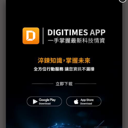
人形機器人仍停留1.0啟蒙期？ 台達電鄭平：AI機器
人尚未成熟
從AI大腦到真實落地的全面考驗 人形機器人邁向2.0
的「三重關卡」
BMW「雙軌賽馬」構築技術護城河 Aeon為何成
BMW新帥的數位加冕？
車廠AI機器人擂台賽開戰 Tesla Optimus對決
NVIDIA影武者聯盟
Google挑戰亞馬遜、Tesla 整併Intrinsic強化AI機
器人平台
Agility Robotics攻入汽車製造 以RaaS模式降低導入
門檻