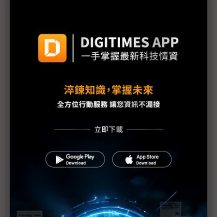
機
中國影像衛星平台揭美軍部署 伊朗戰事開啟衛星應
用新格局
台泥張安平：中東戰事拉長恐衝擊能源供應 中國減
碳政策成產業契機
中東戰火掀汽車供應鏈危機 亞洲車廠面臨殘酷壓力
測試
圖表1分鐘：中東產油國被迫停產預估天數
中東戰火推升能源危機 台灣夏季供電恐受衝擊
分散中東能源供應風險 中油「雙管齊下」拚自有氣
田比重達10%
中東戰火外溢汽車供應鏈 歐洲車廠恐陷能源與物流
「雙重衝擊」