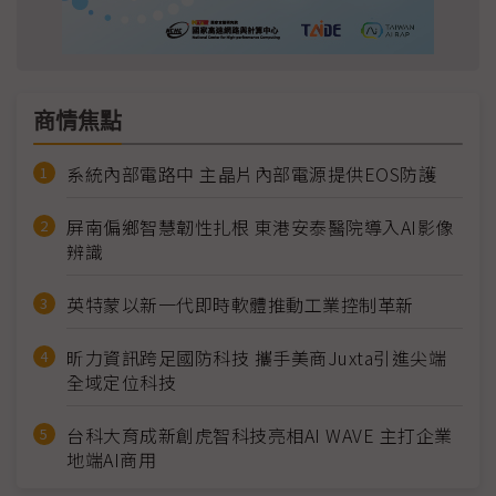
商情焦點
系統內部電路中 主晶片內部電源提供EOS防護
屏南偏鄉智慧韌性扎根 東港安泰醫院導入AI影像
辨識
英特蒙以新一代即時軟體推動工業控制革新
昕力資訊跨足國防科技 攜手美商Juxta引進尖端
全域定位科技
台科大育成新創虎智科技亮相AI WAVE 主打企業
地端AI商用