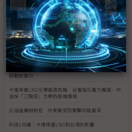
中東衝突背後的AI模型之爭 Grok預測封神、Claude
實際落地誰更勝一籌？
伊朗戰火難停歇 川普召集洛克希德、RTX等國防大
廠促產
無人機蜂群效益顯現 台灣獨缺指管系統自主化體系
美軍逆向仿製伊朗無人機Shahed LUCAS低成本蜂
群戰術建功
卡達停產LNG引爆能源危機 台電強化電力備援、中
油採「三階段」方案防極端情境
石油儲備相對低 中東衝突恐衝擊印度最深
科技1分鐘：卡達停產LNG對台灣的影響