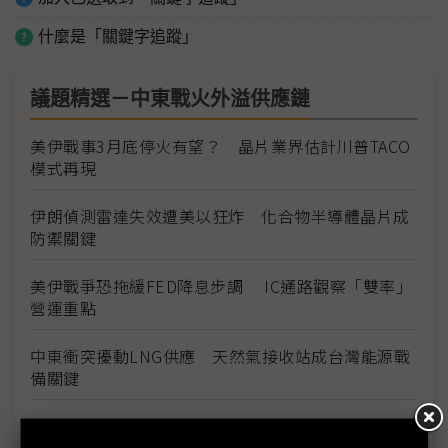
什麼是「關鍵字追蹤」
議題精選－中東戰火外溢供應鏈
美伊戰事3月底停火有望？ 晶片業界估計川普TACO
模式再現
伊朗偵測雷達失效遭美以狂炸 化合物半導體晶片成
防禦關鍵
美伊戰爭恐拖緩FED降息步調 IC通路觀察「雙率」
營運重點
中東衝突擾動LNG供應 天然氣接收站成台灣能源戰
備關鍵
美軍部署AI無人機Merops 反制伊朗廉價自殺式無人