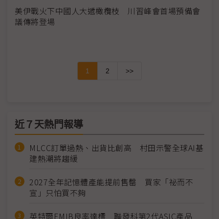
美伊戰火下中國人大遞橄欖枝 川習峰會首場預備會
議傳將登場
1
2
>>
近７天熱門報導
MLCC訂單過熱、出貨比創高 村田示警全球AI基
建熱潮將趨緩
2027全年記憶體產能提前售罄 買家「祕而不
宣」只怕買不夠
英特爾EMIB良率達標 聯發科第2代ASIC產品