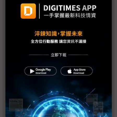
台泥張安平：中東戰事拉長恐衝擊能源供應 中國減
碳政策成產業契機
中東戰火掀汽車供應鏈危機 亞洲車廠面臨殘酷壓力
測試
圖表1分鐘：中東產油國被迫停產預估天數
中東戰火推升能源危機 台灣夏季供電恐受衝擊
分散中東能源供應風險 中油「雙管齊下」拚自有氣
田比重達10%
中東戰火外溢汽車供應鏈 歐洲車廠恐陷能源與物流
「雙重衝擊」
中東衝突背後的AI模型之爭 Grok預測封神、Claude
實際落地誰更勝一籌？