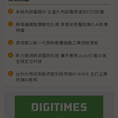
系統內部電路中 主晶片內部電源提供EOS防護
屏南偏鄉智慧韌性扎根 東港安泰醫院導入AI影像
辨識
英特蒙以新一代即時軟體推動工業控制革新
昕力資訊跨足國防科技 攜手美商Juxta引進尖端
全域定位科技
台科大育成新創虎智科技亮相AI WAVE 主打企業
地端AI商用