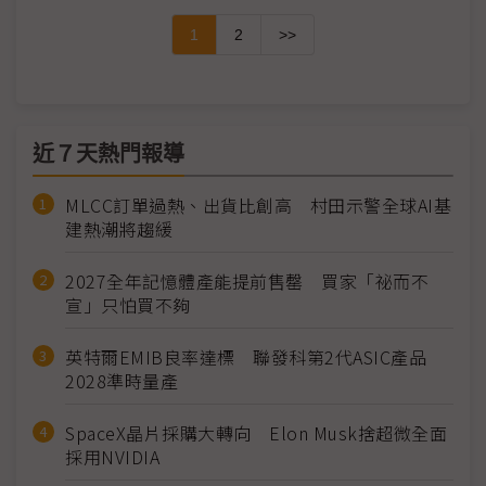
1
2
>>
近７天熱門報導
MLCC訂單過熱、出貨比創高 村田示警全球AI基
建熱潮將趨緩
2027全年記憶體產能提前售罄 買家「祕而不
宣」只怕買不夠
英特爾EMIB良率達標 聯發科第2代ASIC產品
2028準時量產
SpaceX晶片採購大轉向 Elon Musk捨超微全面
採用NVIDIA