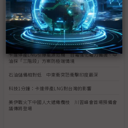
伊朗戰火難停歇 川普召集洛克希德、RTX等國防大
廠促產
無人機蜂群效益顯現 台灣獨缺指管系統自主化體系
美軍逆向仿製伊朗無人機Shahed LUCAS低成本蜂
群戰術建功
卡達停產LNG引爆能源危機 台電強化電力備援、中
油採「三階段」方案防極端情境
石油儲備相對低 中東衝突恐衝擊印度最深
科技1分鐘：卡達停產LNG對台灣的影響
美伊戰火下中國人大遞橄欖枝 川習峰會首場預備會
議傳將登場