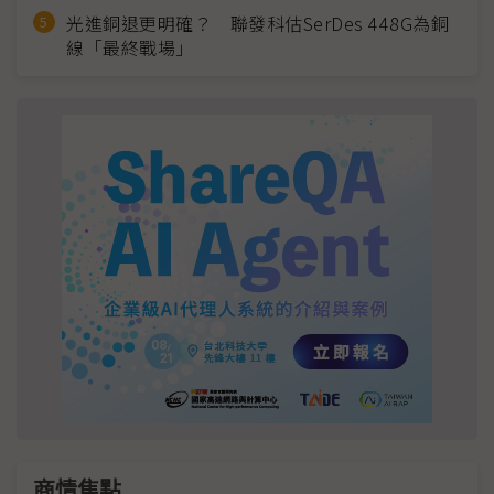
光進銅退更明確？ 聯發科估SerDes 448G為銅
線「最終戰場」
商情焦點