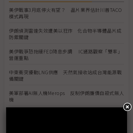
美伊戰事3月底停火有望？ 晶片業界估計川普TACO
模式再現
伊朗偵測雷達失效遭美以狂炸 化合物半導體晶片成
防禦關鍵
美伊戰爭恐拖緩FED降息步調 IC通路觀察「雙率」
營運重點
中東衝突擾動LNG供應 天然氣接收站成台灣能源戰
備關鍵
美軍部署AI無人機Merops 反制伊朗廉價自殺式無人
機
中國影像衛星平台揭美軍部署 伊朗戰事開啟衛星應
用新格局