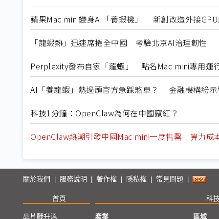
蘋果Mac mini變身AI「養蝦機」 新創改造外接GP
「龍蝦熱」迅速席捲全中國 考驗北京AI治理韌性
Perplexity發布自家「龍蝦」 點名Mac mini專用
AI「養龍蝦」熱過頭官方急踩煞車？ 金融機構紛示
科技1分鐘：OpenClaw為何在中國竄紅？
OpenClaw熱潮引發中國Mac mini一度售罄 算
關於我們
服務說明
著作權
隱私權
常見問題
|
|
|
|
|
首頁
科
晶片戰升溫
產業
區域