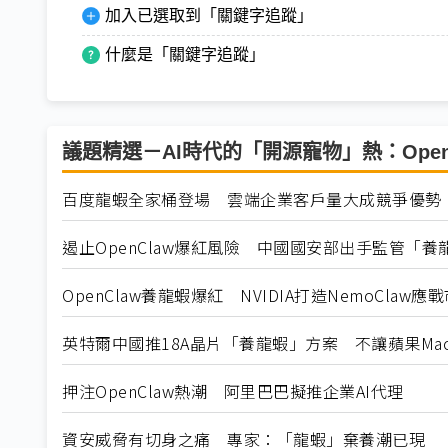
加入已選取到「關鍵字追蹤」
什麼是「關鍵字追蹤」
議題精選－AI時代的「開源寵物」熱：Open
百度龍蝦全家桶登場 雲端企業客戶量大成競爭優勢
遏止OpenClaw爆紅風險 中國國安部出手監管「養
OpenClaw養龍蝦爆紅 NVIDIA打造NemoClaw應
英特爾中國推18A晶片「養龍蝦」方案 不讓蘋果Mac 
押注OpenClaw熱潮 阿里巴巴擬推企業AI代理
資安威脅有切身之痛 專家：「龍蝦」棄養潮已現