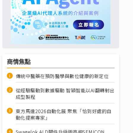
商情焦點
傳統中醫藥在預防醫學與數位健康的新定位
從經驗驅動到數據驅動 智穎智能以AI翻轉射出
成型製程
東方馬達2026自動化展 聚焦「恰到好處的自
動化提案專家」
Swagelok ALD閥件升級版亮相SEMICON