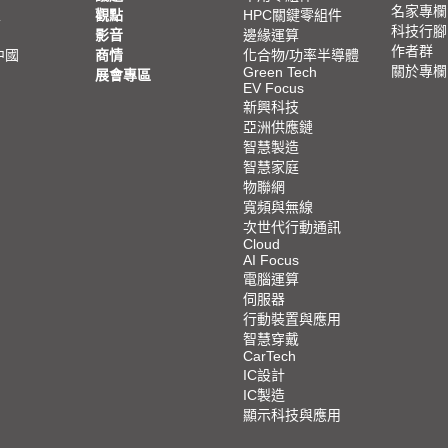
名家專欄
亞
觀點
HPC關鍵零組件
科技行腳
影音
邊緣運算
作者群
中國
商情
化合物/功率半導體
關於專欄
Green Tech
展會專區
EV Focus
新興科技
亞洲供應鏈
智慧製造
智慧家庭
物聯網
寬頻與無線
次世代行動通訊
Cloud
AI Focus
電腦運算
伺服器
行動裝置與應用
智慧穿戴
CarTech
IC設計
IC製造
顯示科技與應用