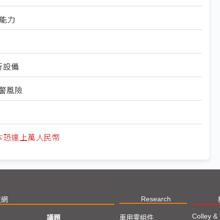
U能力
運行設備
警風險
力成本恐達上萬人民幣
Research
技網
Colley &
議題
車用零組件