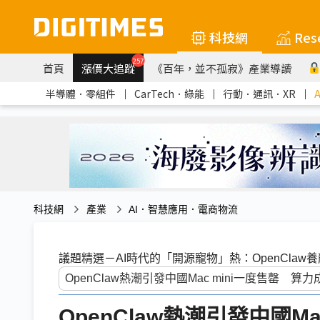
科技網
Res
257
首頁
漲價大追蹤
《百年，並不孤寂》產業導讀
半導體．零組件
｜
CarTech．綠能
｜
行動．通訊．XR
｜
科技網
產業
AI．智慧應用．電商物流
議題精選－AI時代的「開源寵物」熱：OpenClaw
OpenClaw熱潮引發中國M