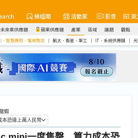
earch
椽經閣
活動家
影音
英
未來車供應鏈
蘋果供應鏈
產業
區域
議題
觀點
AI．智慧應用．電商物流
｜
航太．衛星．軍工
｜
IT．系統供應鏈
｜
光
養龍蝦
ac mini一度售罄 算力成本恐