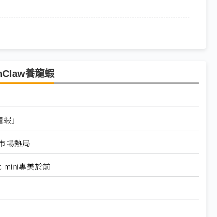
Claw養龍蝦
龍蝦」
戰市場熱局
mini專美於前