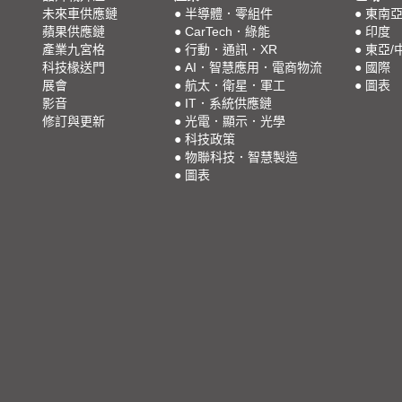
未來車供應鏈
●
半導體．零組件
●
東南
蘋果供應鏈
●
CarTech．綠能
●
印度
產業九宮格
●
行動．通訊．XR
●
東亞/
科技椽送門
●
AI．智慧應用．電商物流
●
國際
展會
●
航太．衛星．軍工
●
圖表
影音
●
IT．系統供應鏈
修訂與更新
●
光電．顯示．光學
●
科技政策
●
物聯科技．智慧製造
●
圖表