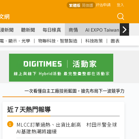
評估申請
登入
繁體版
简体版
文網
漫新聞
聽新聞
每日椽真
商情
AI EXPO Taiwan
COM
電．顯示．光學
｜
物聯科技．智慧製造
｜
科技政策
｜
圖表
一次看懂自主工廠技術藍圖，搶先布局下一波競爭力
近７天熱門報導
MLCC訂單過熱、出貨比創高 村田示警全球
AI基建熱潮將趨緩