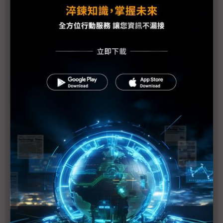
新焦點
鴻海旗下車用晶片廠鴻軒擁歐系優勢 目標擴大當地
車用市場
助企業部署邊緣AI 中光電創境Embedded World
2026秀身手
聯發科Genio平台3奈米新旗艦登場 鎖定最高階AIoT
影像處理需求
直擊Embedded World台廠參展數之最 完整供應鏈
戰力攻邊緣AI商機
Microchip營運長剖析邊緣AI發展 應與「章魚」9個
大腦看齊
研華串聯晶片大廠 構築邊緣運算生態