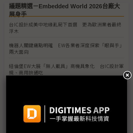
議題精選－Embedded World 2026台廠大
展身手
台IC設計成美中地緣亂局下首選 更為歐洲業者最終
浮木
機器人關鍵痛點明確 EW各業者深度探索「眼與手」
兩大面向
紐倫堡EW大展「無人載具」商機具象化 台IC設計軍
規、商用拚通吃
Embedded World聚焦無人載具 擷發楊健盟直指台
廠進軍歐洲正當時
奇景前進Embedded World 掌靜脈辨識、無人機影
像瞄準歐洲需求
聯發科王鎮國：IoT市場百花齊放 商用無人機成公司