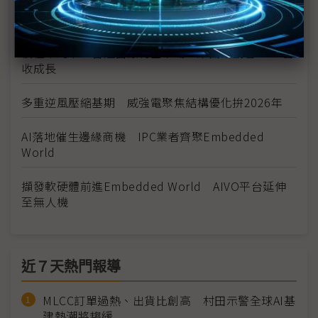
十銓與威強電參展Embedded World 2026 記憶體
出貨動能3月重啟
積極布局軍工智造醫療利基市場 維田樂觀看2026營
收成長
多重逆風壓縮基期 威強電聚焦結構優化拚2026年
AI落地催生邊緣商機 IPC業者齊聚Embedded
World
擷發軟硬體前進Embedded World AIVO平台延伸
至無人機
近７天熱門報導
MLCC訂單過熱、出貨比創高 村田示警全球AI基
建熱潮將趨緩