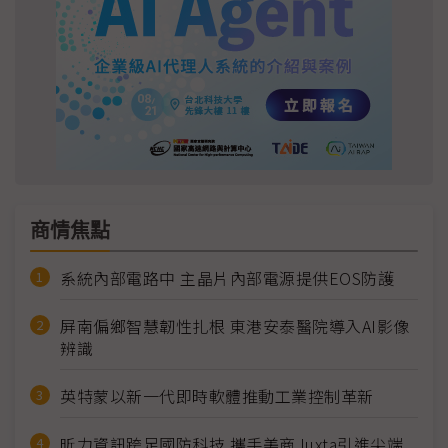
商情焦點
系統內部電路中 主晶片內部電源提供EOS防護
屏南偏鄉智慧韌性扎根 東港安泰醫院導入AI影像
辨識
英特蒙以新一代即時軟體推動工業控制革新
昕力資訊跨足國防科技 攜手美商Juxta引進尖端