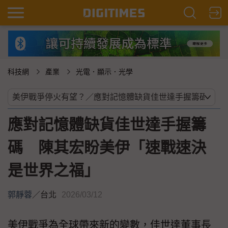
科技網
產業
光電．顯示．光學
應對記憶體缺貨佳世達手握籌
碼 陳其宏盼美伊「速戰速決
是世界之福」
郭靜蓉
／
台北
2026/03/12
美伊戰爭為全球帶來新的變數，佳世達董事長