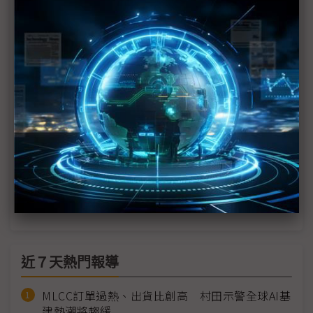
中東戰火虎頭蛇尾？ 評析：川普式混亂見怪不怪
應對記憶體缺貨佳世達手握籌碼 陳其宏盼美伊「速
戰速決是世界之福」
美伊戰爭恐拖緩FED降息步調 IC通路觀察「雙率」
營運重點
石油、氦與溴 全球半導體正陷入中東動盪「斷料」
邊緣
中東戰火衝擊全球航運 台肥液氨庫存達安全水位
近７天熱門報導
MLCC訂單過熱、出貨比創高 村田示警全球AI基
建熱潮將趨緩