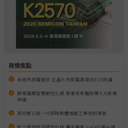
商情焦點
系統內部電路中 主晶片內部電源提供EOS防護
屏南偏鄉智慧韌性扎根 東港安泰醫院導入AI影像
辨識
英特蒙以新一代即時軟體推動工業控制革新
昕力資訊跨足國防科技 攜手美商Juxta引進尖端