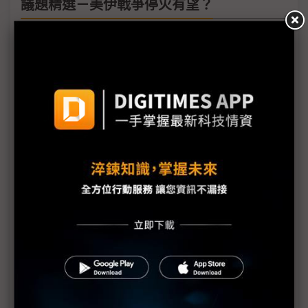
議題精選－美伊戰爭停火有望？
中東戰火引爆供應鏈斷鏈危機 新纖吳東昇：供應商
罕見發「不可抗力通知」
（獨家）中東戰事與AI需求推升成本壓力 供應鏈製
造端「甩鍋代購」轉嫁風險
鎢鉭等高溫金屬價格翻倍 化合物半導體憂中東衝擊
擴大
貴金屬、化工產品價格飆漲 中東局勢推升PCB成本
壓力
美伊戰事3月底停火有望？ 晶片業界估計川普TACO
模式再現
伊朗偵測雷達失效遭美以狂炸 化合物半導體晶片成
防禦關鍵