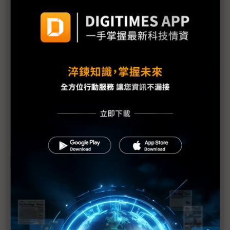
台泥張安平：中東戰事拉長恐衝擊能源供應 中國減
碳政策成產業契機
中東戰火掀汽車供應鏈危機 亞洲車廠面臨殘酷壓力
測試
圖表1分鐘：中東產油國被迫停產預估天數
中東戰火推升能源危機 台灣夏季供電恐受衝擊
分散中東能源供應風險 中油「雙管齊下」拚自有氣
田比重達10%
中東戰火外溢汽車供應鏈 歐洲車廠恐陷能源與物流
「雙重衝擊」
中東衝突背後的AI模型之爭 Grok預測封神、Claude
實際落地誰更勝一籌？