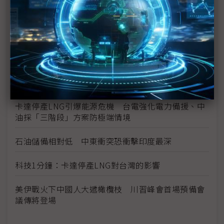
伊朗戰火難停歇 川普召集洛克希德、RTX等國防大
廠促產
無人機蜂群效益顯現 台灣獨缺指管系統自主化體系
美軍逆向仿製伊朗無人機Shahed LUCAS低成本蜂
群戰術建功
卡達停產LNG引爆能源危機 台電強化電力備援、中
油採「三階段」方案防極端情境
石油儲備相對低 中東衝突恐衝擊印度最深
科技1分鐘：卡達停產LNG對台灣的影響
美伊戰火下中國人大遞橄欖枝 川習峰會首場預備會
議傳將登場