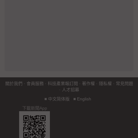
關於我們
·
會員服務
·
科技產業報訂閱
·
著作權
·
隱私權
·
常見問題
·
人才招募
■
中文简体版
■
English
下載新聞App