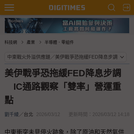
科技網
產業
半導體．零組件
美伊戰爭恐拖緩FED降息步調
IC通路觀察「雙率」營運重
點
劉千綾
／
台北
2026/03/12
更新時間：2026/03/12 14:18
中東衝突未見停火跡象，除了原油和天然氣供