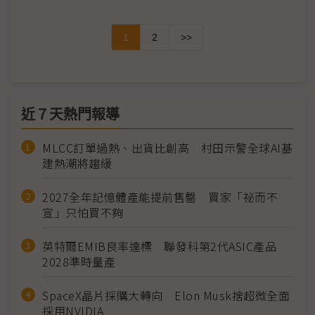
1
2
>>
近７天熱門報導
MLCC訂單過熱、出貨比創高 村田示警全球AI基
建熱潮將趨緩
2027全年記憶體產能提前售罄 買家「祕而不
宣」只怕買不夠
英特爾EMIB良率達標 聯發科第2代ASIC產品
2028準時量產
SpaceX晶片採購大轉向 Elon Musk捨超微全面
採用NVIDIA