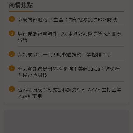
商情焦點
系統內部電路中 主晶片內部電源提供EOS防護
屏南偏鄉智慧韌性扎根 東港安泰醫院導入AI影像
辨識
英特蒙以新一代即時軟體推動工業控制革新
昕力資訊跨足國防科技 攜手美商Juxta引進尖端
全域定位科技
台科大育成新創虎智科技亮相AI WAVE 主打企業
地端AI商用