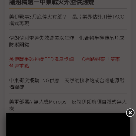
議題精選－中東戰火外溢供應鏈
美伊戰事3月底停火有望？ 晶片業界估計川普TACO
模式再現
伊朗偵測雷達失效遭美以狂炸 化合物半導體晶片成
防禦關鍵
美伊戰爭恐拖緩FED降息步調 IC通路觀察「雙率」
營運重點
中東衝突擾動LNG供應 天然氣接收站成台灣能源戰
備關鍵
美軍部署AI無人機Merops 反制伊朗廉價自殺式無人
機
中國影像衛星平台揭美軍部署 伊朗戰事開啟衛星應
用新格局