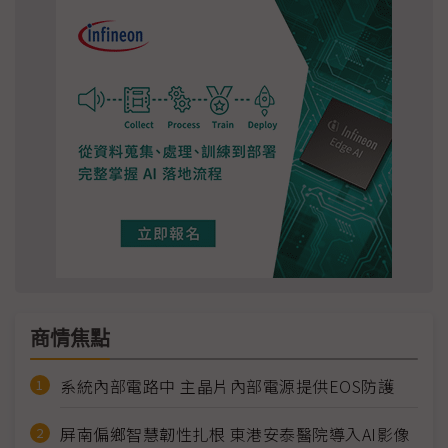
商情焦點
系統內部電路中 主晶片內部電源提供EOS防護
屏南偏鄉智慧韌性扎根 東港安泰醫院導入AI影像