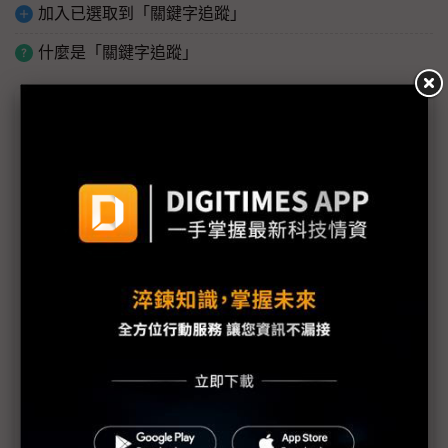
加入已選取到「關鍵字追蹤」
什麼是「關鍵字追蹤」
議題精選－美伊戰爭停火有望？
中東戰火引爆供應鏈斷鏈危機 新纖吳東昇：供應商
罕見發「不可抗力通知」
（獨家）中東戰事與AI需求推升成本壓力 供應鏈製
造端「甩鍋代購」轉嫁風險
鎢鉭等高溫金屬價格翻倍 化合物半導體憂中東衝擊
擴大
貴金屬、化工產品價格飆漲 中東局勢推升PCB成本
壓力
美伊戰事3月底停火有望？ 晶片業界估計川普TACO