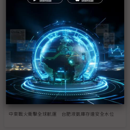
模式再現
伊朗偵測雷達失效遭美以狂炸 化合物半導體晶片成
防禦關鍵
中東戰火虎頭蛇尾？ 評析：川普式混亂見怪不怪
應對記憶體缺貨佳世達手握籌碼 陳其宏盼美伊「速
戰速決是世界之福」
美伊戰爭恐拖緩FED降息步調 IC通路觀察「雙率」
營運重點
石油、氦與溴 全球半導體正陷入中東動盪「斷料」
邊緣
中東戰火衝擊全球航運 台肥液氨庫存達安全水位