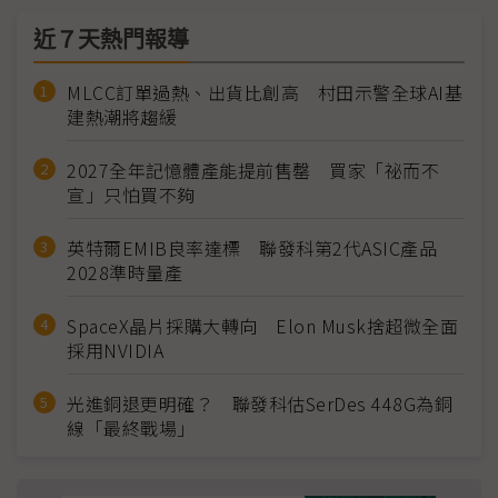
近７天熱門報導
MLCC訂單過熱、出貨比創高 村田示警全球AI基
建熱潮將趨緩
2027全年記憶體產能提前售罄 買家「祕而不
宣」只怕買不夠
英特爾EMIB良率達標 聯發科第2代ASIC產品
2028準時量產
SpaceX晶片採購大轉向 Elon Musk捨超微全面
採用NVIDIA
光進銅退更明確？ 聯發科估SerDes 448G為銅
線「最終戰場」