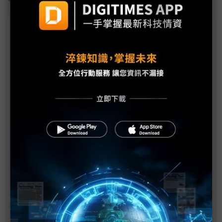
議題精選－NVIDIA GTC 2026開幕在即
GTC 2026將登場 黃仁勳一己之力消弭「AI泡沫」、
新晶片驚艷亮相
英特爾宣布參與GTC大會 與NVIDIA合作開發x86
CPU有望亮相
GTC 2026倒數NVIDIA高層談AI晶片策略轉型 CPU
重回舞台中央、純CPU機架呼之欲出
安圖斯GTC 2026發表「The Nexus」願景 強攻企業
級AI落地藍圖
英業達GTC 2026展E2E機器人生態系 Artemis III全
液冷機架亮相