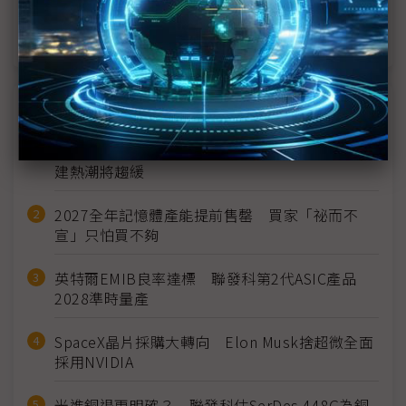
仁寶GTC 2026展一體化機櫃級AI方案 攜康舒、瑞宏
強攻液冷架構
近７天熱門報導
MLCC訂單過熱、出貨比創高 村田示警全球AI基
建熱潮將趨緩
2027全年記憶體產能提前售罄 買家「祕而不
宣」只怕買不夠
英特爾EMIB良率達標 聯發科第2代ASIC產品
2028準時量產
SpaceX晶片採購大轉向 Elon Musk捨超微全面
採用NVIDIA
光進銅退更明確？ 聯發科估SerDes 448G為銅