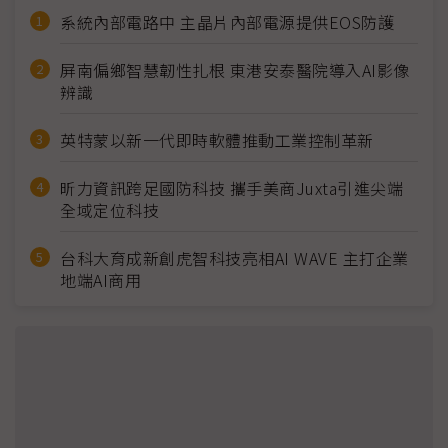
系統內部電路中 主晶片內部電源提供EOS防護
屏南偏鄉智慧韌性扎根 東港安泰醫院導入AI影像
辨識
英特蒙以新一代即時軟體推動工業控制革新
昕力資訊跨足國防科技 攜手美商Juxta引進尖端
全域定位科技
台科大育成新創虎智科技亮相AI WAVE 主打企業
地端AI商用