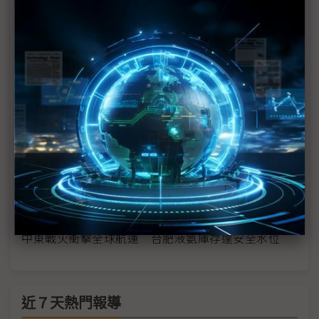
伊朗偵測雷達失效遭美以狂炸 化合物半導體晶片成
防禦關鍵
中東戰火虎頭蛇尾？ 評析：川普式混亂見怪不怪
應對記憶體缺貨佳世達手握籌碼 陳其宏盼美伊「速
戰速決是世界之福」
美伊戰爭恐拖緩FED降息步調 IC通路觀察「雙率」
營運重點
石油、氦與溴 全球半導體正陷入中東動盪「斷料」
邊緣
中東戰火衝擊全球航運 台肥液氨庫存達安全水位
近７天熱門報導