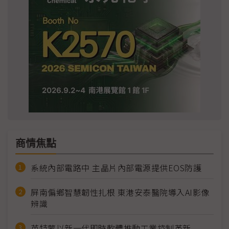
商情焦點
系統內部電路中 主晶片內部電源提供EOS防護
屏南偏鄉智慧韌性扎根 東港安泰醫院導入AI影像
辨識
英特蒙以新一代即時軟體推動工業控制革新