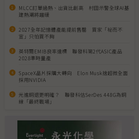
MLCC訂單過熱、出貨比創高 村田示警全球AI基
建熱潮將趨緩
2027全年記憶體產能提前售罄 買家「祕而不
宣」只怕買不夠
英特爾EMIB良率達標 聯發科第2代ASIC產品
2028準時量產
SpaceX晶片採購大轉向 Elon Musk捨超微全面
採用NVIDIA
光進銅退更明確？ 聯發科估SerDes 448G為銅
線「最終戰場」