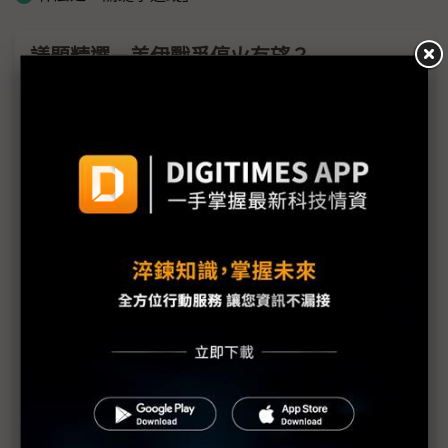
議題精選－美伊戰爭停火有望？
中東戰火引爆供應鏈斷鏈危機 新纖吳東昇：供應商
罕見發「不可抗力通知」
（獨家）中東戰事與AI需求推升成本壓力 供應鏈製
造端「甩鍋代購」轉嫁風險
鎢鉭等高溫金屬價格翻倍 化合物半導體憂中東衝擊
擴大
貴金屬、化工產品價格飆漲 中東局勢推升PCB成本
壓力
美伊戰事3月底停火有望？ 晶片業界估計川普TACO
模式再現