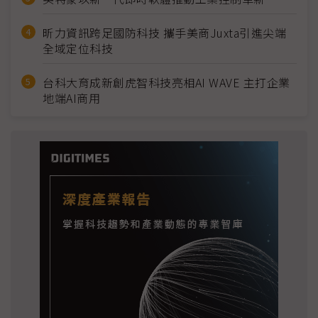
昕力資訊跨足國防科技 攜手美商Juxta引進尖端
全域定位科技
台科大育成新創虎智科技亮相AI WAVE 主打企業
地端AI商用