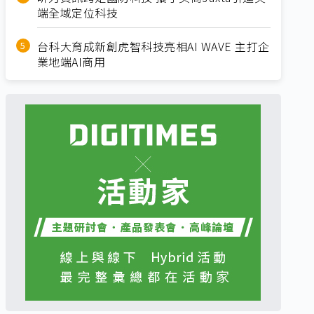
端全域定位科技
台科大育成新創虎智科技亮相AI WAVE 主打企
業地端AI商用