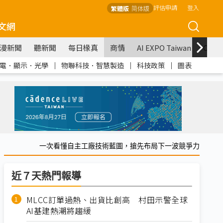
評估申請
登入
繁體版
简体版
文網
漫新聞
聽新聞
每日椽真
商情
AI EXPO Taiwan
COM
電．顯示．光學
｜
物聯科技．智慧製造
｜
科技政策
｜
圖表
一次看懂自主工廠技術藍圖，搶先布局下一波競爭力
近７天熱門報導
MLCC訂單過熱、出貨比創高 村田示警全球
AI基建熱潮將趨緩