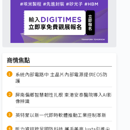
商情焦點
系統內部電路中 主晶片內部電源提供EOS防
護
屏南偏鄉智慧韌性扎根 東港安泰醫院導入AI影
像辨識
英特蒙以新一代即時軟體推動工業控制革新
昕力資訊跨足國防科技 攜手美商Juxta引進尖