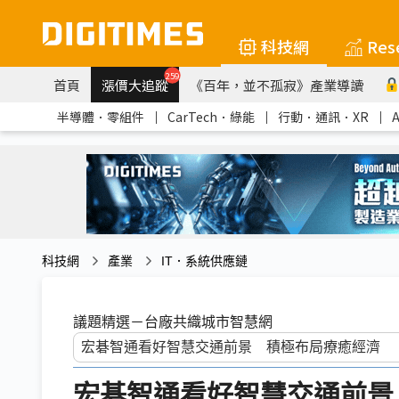
科技網
Res
259
首頁
漲價大追蹤
《百年，並不孤寂》產業導讀
半導體．零組件
｜
CarTech．綠能
｜
行動．通訊．XR
｜
科技網
產業
IT．系統供應鏈
議題精選－台廠共織城市智慧網
宏碁智通看好智慧交通前景