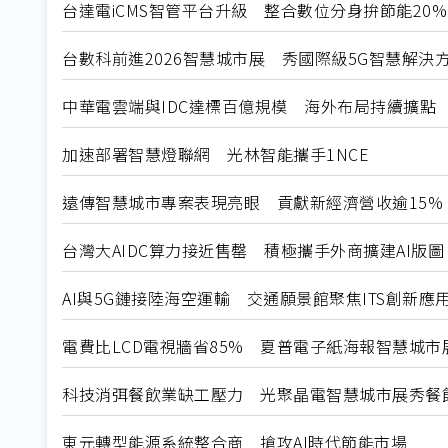
台達電iCMS智管平台升級 整合數位分身拚節能20%
台數科前進2026智慧城市展 秀國際級5G智慧解決
中華電雲端與IDC達標百億規模 海外布局持續擴點
加速部署智慧燈聯網 光林智能攜手1NCE
遠傳智慧城市專案表現亮眼 貢獻新經濟營收逾15%
台灣大AIDC算力接近售罄 積極攜手外商擴建AI版圖
AI與5G鏈接陸海空運輸 交通願景館聚焦ITS創新應
電費比LCD電視牆省85% 夏普電子紙海報智慧城市
科技消弭餐飲業缺工壓力 光聚晶電智慧城市展秀餐飲
東元轉型能源系統整合商 搶攻AI時代節能市場