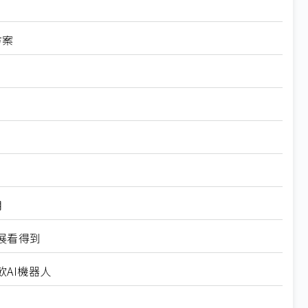
方案
用
展看得到
AI機器人