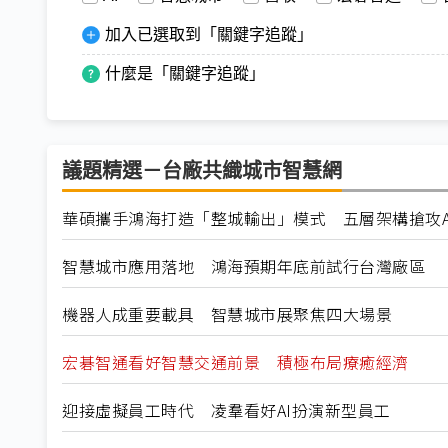
加入已選取到「關鍵字追蹤」
什麼是「關鍵字追蹤」
議題精選－台廠共織城市智慧網
華碩攜手鴻海打造「整城輸出」模式 五層架構搶攻AI 
智慧城市應用落地 鴻海預期年底前試行台灣廠區
機器人成重要載具 智慧城市展聚焦四大場景
宏碁智通看好智慧交通前景 積極布局療癒經濟
迎接虛擬員工時代 凌羣看好AI扮演新型員工