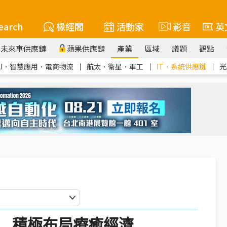
earch
椽經閣
活動家
影音
英
未來車供應鏈
蘋果供應鏈
產業
區域
議題
觀點
AI．智慧應用．電商物流
｜
航太．衛星．軍工
｜
IT．系統供應鏈
｜
光
 積極布局療癒經濟