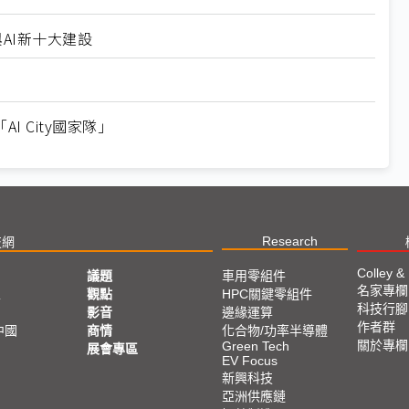
與AI新十大建設
 City國家隊」
Research
技網
Colley &
議題
車用零組件
名家專欄
亞
觀點
HPC關鍵零組件
科技行腳
影音
邊緣運算
作者群
中國
商情
化合物/功率半導體
關於專欄
Green Tech
展會專區
EV Focus
新興科技
亞洲供應鏈