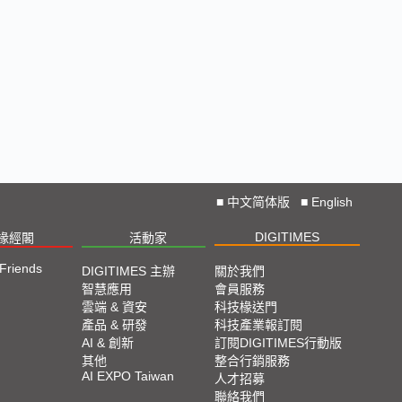
■
中文简体版
■
English
DIGITIMES
椽經閣
活動家
 Friends
DIGITIMES 主辦
關於我們
智慧應用
會員服務
雲端 & 資安
科技椽送門
產品 & 研發
科技產業報訂閱
AI & 創新
訂閱DIGITIMES行動版
其他
整合行銷服務
AI EXPO Taiwan
人才招募
聯絡我們