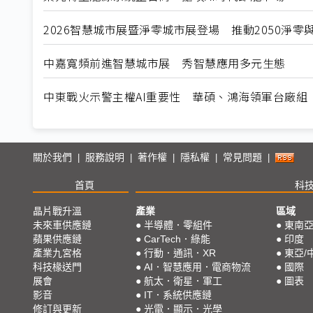
2026智慧城市展暨淨零城市展登場 推動2050淨零
中嘉寬頻前進智慧城市展 秀智慧應用多元生態
中東戰火示警主權AI重要性 華碩、鴻海領軍台廠組「AI
關於我們
服務說明
著作權
隱私權
常見問題
|
|
|
|
|
首頁
科
晶片戰升溫
產業
區域
未來車供應鏈
●
半導體．零組件
●
東南
蘋果供應鏈
●
CarTech．綠能
●
印度
產業九宮格
●
行動．通訊．XR
●
東亞/
科技椽送門
●
AI．智慧應用．電商物流
●
國際
展會
●
航太．衛星．軍工
●
圖表
影音
●
IT．系統供應鏈
修訂與更新
●
光電．顯示．光學