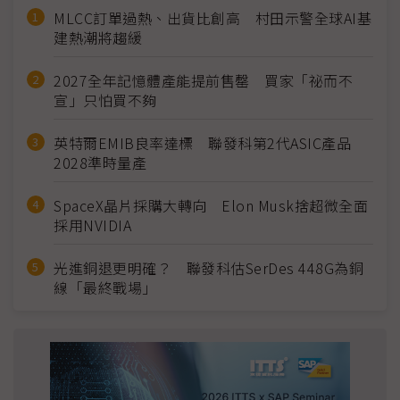
MLCC訂單過熱、出貨比創高 村田示警全球AI基
建熱潮將趨緩
2027全年記憶體產能提前售罄 買家「祕而不
宣」只怕買不夠
英特爾EMIB良率達標 聯發科第2代ASIC產品
2028準時量產
SpaceX晶片採購大轉向 Elon Musk捨超微全面
採用NVIDIA
光進銅退更明確？ 聯發科估SerDes 448G為銅
線「最終戰場」