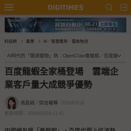
科技網
產業
AI．智慧應用．電商物流
百度龍蝦全家桶登場 雲端企
業客戶量大成競爭優勢
高盈穎
／
綜合報導
2026/03/18
更新時間：2026/03/18 11:41
中國網友瘋「養龍蝦」，百度也跟上這波熱