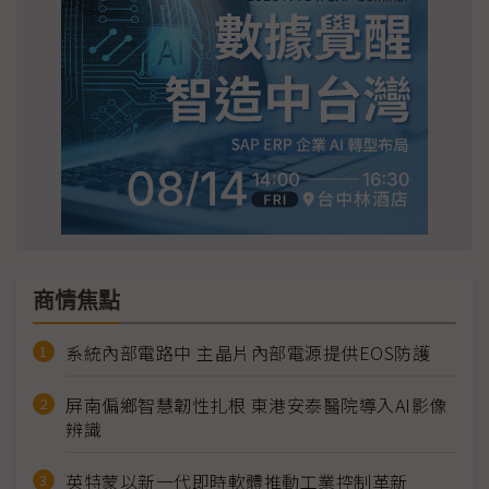
商情焦點
系統內部電路中 主晶片內部電源提供EOS防護
屏南偏鄉智慧韌性扎根 東港安泰醫院導入AI影像
辨識
英特蒙以新一代即時軟體推動工業控制革新