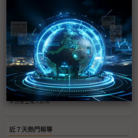
蘋果Mac mini變身AI「養蝦機」 新創改造外接GPU
能力
「龍蝦熱」迅速席捲全中國 考驗北京AI治理韌性
Perplexity發布自家「龍蝦」 點名Mac mini專用運
行設備
AI「養龍蝦」熱過頭官方急踩煞車？ 金融機構紛示
警風險
科技1分鐘：OpenClaw為何在中國竄紅？
OpenClaw熱潮引發中國Mac mini一度售罄 算力成
本恐達上萬人民幣
近７天熱門報導