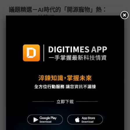
議題精選－AI時代的「開源寵物」熱：
OpenClaw養龍蝦
百度龍蝦全家桶登場 雲端企業客戶量大成競爭優勢
遏止OpenClaw爆紅風險 中國國安部出手監管「養
龍蝦」
OpenClaw養龍蝦爆紅 NVIDIA打造NemoClaw應戰
市場熱局
英特爾中國推18A晶片「養龍蝦」方案 不讓蘋果
Mac mini專美於前
押注OpenClaw熱潮 阿里巴巴擬推企業AI代理
資安威脅有切身之痛 專家：「龍蝦」棄養潮已現