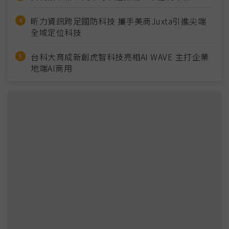
昕力資訊跨足國防科技 攜手美商Juxta引進尖端
全域定位科技
台科大育成新創虎智科技亮相AI WAVE 主打企業
地端AI商用