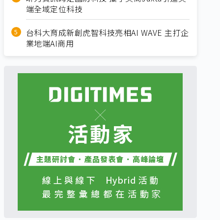
端全域定位科技
台科大育成新創虎智科技亮相AI WAVE 主打企
業地端AI商用