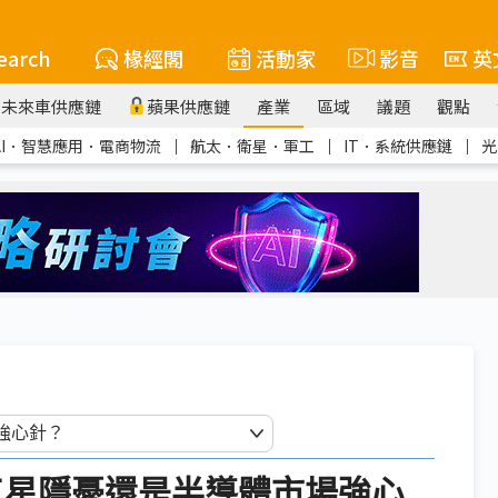
earch
椽經閣
活動家
影音
英
未來車供應鏈
蘋果供應鏈
產業
區域
議題
觀點
AI．智慧應用．電商物流
｜
航太．衛星．軍工
｜
IT．系統供應鏈
｜
光
 將成三星隱憂還是半導體市場強心