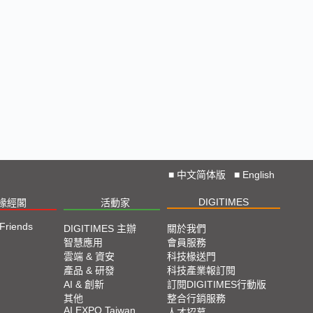
■
中文简体版
■
English
DIGITIMES
椽經閣
活動家
 Friends
DIGITIMES 主辦
關於我們
智慧應用
會員服務
雲端 & 資安
科技椽送門
產品 & 研發
科技產業報訂閱
AI & 創新
訂閱DIGITIMES行動版
其他
整合行銷服務
AI EXPO Taiwan
人才招募