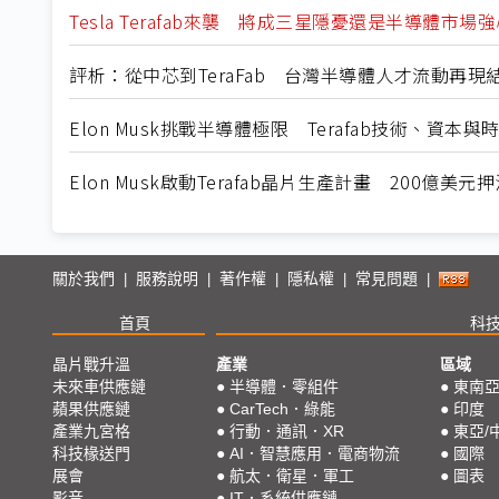
Tesla Terafab來襲 將成三星隱憂還是半導體市場
評析：從中芯到TeraFab 台灣半導體人才流動再現
Elon Musk挑戰半導體極限 Terafab技術、資本
Elon Musk啟動Terafab晶片生產計畫 200億美
關於我們
服務說明
著作權
隱私權
常見問題
|
|
|
|
|
首頁
科
晶片戰升溫
產業
區域
未來車供應鏈
●
半導體．零組件
●
東南
蘋果供應鏈
●
CarTech．綠能
●
印度
產業九宮格
●
行動．通訊．XR
●
東亞/
科技椽送門
●
AI．智慧應用．電商物流
●
國際
展會
●
航太．衛星．軍工
●
圖表
影音
●
IT．系統供應鏈