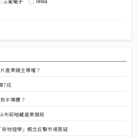
三星電子
Tesla
指晶片產業鏈主導權？
算7成
驗拯救半導體？
Musk布局暗藏產業變局
sk以「新物理學」概念反擊市場質疑