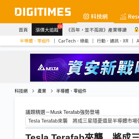
科技網
Res
259
首頁
漲價大追蹤
《百年，並不孤寂》產業導讀
半導體．零組件
｜
CarTech．綠能
｜
行動．通訊．XR
｜
科技網
產業
半導體．零組件
議題精選－Musk Terafab強勢登場
Tesla Terafab來襲