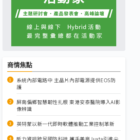
商情焦點
系統內部電路中 主晶片內部電源提供EOS防
護
屏南偏鄉智慧韌性扎根 東港安泰醫院導入AI影
像辨識
英特蒙以新一代即時軟體推動工業控制革新
昕力資訊跨足國防科技 攜手美商Juxta引進尖