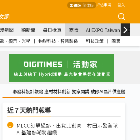
評估申請
登入
繁體版
简体版
文網
漫新聞
聽新聞
每日椽真
商情
AI EXPO Taiwan
COM
電．顯示．光學
｜
物聯科技．智慧製造
｜
科技政策
｜
圖表
聯發科設計觀點 應材材料創新 獨家開講 破除AI晶片供應鏈
近７天熱門報導
MLCC訂單過熱、出貨比創高 村田示警全球
AI基建熱潮將趨緩