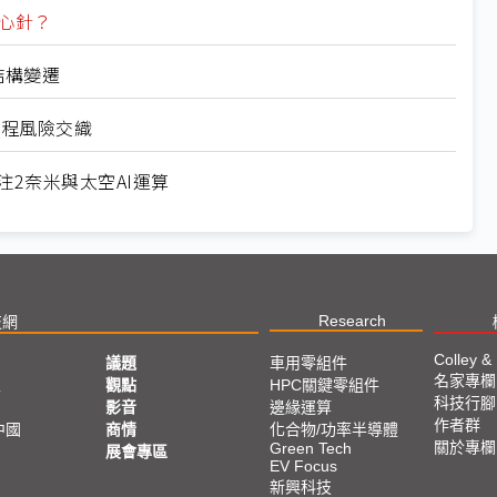
強心針？
結構變遷
與時程風險交織
元押注2奈米與太空AI運算
Research
技網
Colley &
議題
車用零組件
名家專欄
亞
觀點
HPC關鍵零組件
科技行腳
影音
邊緣運算
作者群
中國
商情
化合物/功率半導體
關於專欄
Green Tech
展會專區
EV Focus
新興科技