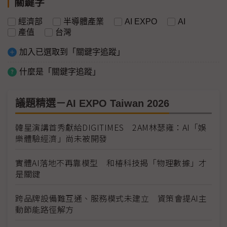
關鍵字
經濟部
半導體產業
AI EXPO
AI
產值
台灣
加入已選取到「關鍵字追蹤」
什麼是「關鍵字追蹤」
議題精選－AI EXPO Taiwan 2026
韓星演講首秀獻給DIGITIMES 2AM林瑟雍：AI「娛
樂體驗經濟」尚未被開發
實體AI落地不再靠模型 和椿科技揭「物理數據」才
是關鍵
跨品牌設備難互通、服務模式未建立 資策會提AI主
動節能路徑解方