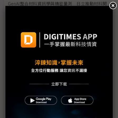
GenAI整合材料資訊學與精密量測 日立推動材料開
發閉環優化架構
AI導入重構企業營運模式 台灣玳能AI EXPO展跨域
整合解方
企業求產能、員工已滿載 微軟：AI Agent成解套關
鍵
大數據AI EXPO首秀 推全新AI Workshop企業解決
方案
實體AI受制垂直整合 研華倡議重構產業分工模式
AI算力重心轉向推論 資料中心瓶頸同步改寫
AI代理顛覆企業架構 IBM：前台系統將退居幕後
缺工壓力催化AI Agent應用 91APP將推AI代理平台