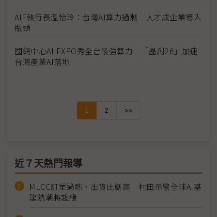
AIF執行長溫怡玲：台灣AI算力過剩 人才成企業導入
瓶頸
國網中心AI EXPO秀全台最強算力 「晶創26」加速
台灣產業AI落地
1
2
>>
近７天熱門報導
MLCC訂單過熱、出貨比創高 村田示警全球AI基
建熱潮將趨緩