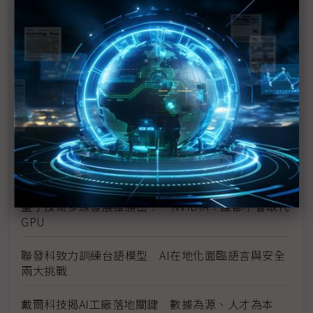
AI EXPO首辦量子論壇 NVIDIA、Google同台預測
「Q-Day」
擷發AI EXPO首秀車用新進展 DMS、電子後照鏡雙
線切入
企業AI與產業AI雙軸成長 宜鼎系統性應用攻企業數
位轉型
台灣成全球AI核心軍火庫 5大產業10兆產值達標
量子技術多線發展誰勝出？ NVIDIA：誰都不會取代
GPU
聯發科致力訓練台語模型 AI在地化面臨語言與安全
兩大挑戰
戴爾科技揭AI工廠落地關鍵 數據為源、人才為本