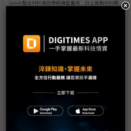
GenAI整合材料資訊學與精密量測 日立推動材料開
發閉環優化架構
AI導入重構企業營運模式 台灣玳能AI EXPO展跨域
整合解方
企業求產能、員工已滿載 微軟：AI Agent成解套關
鍵
大數據AI EXPO首秀 推全新AI Workshop企業解決
方案
實體AI受制垂直整合 研華倡議重構產業分工模式
AI算力重心轉向推論 資料中心瓶頸同步改寫
AI代理顛覆企業架構 IBM：前台系統將退居幕後
缺工壓力催化AI Agent應用 91APP將推AI代理平台