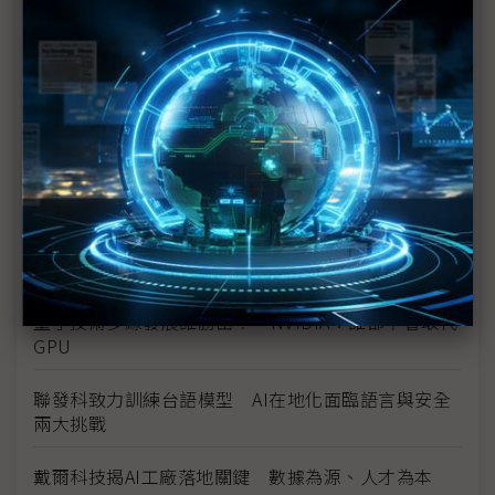
AI EXPO首辦量子論壇 NVIDIA、Google同台預測
「Q-Day」
擷發AI EXPO首秀車用新進展 DMS、電子後照鏡雙
線切入
企業AI與產業AI雙軸成長 宜鼎系統性應用攻企業數
位轉型
台灣成全球AI核心軍火庫 5大產業10兆產值達標
量子技術多線發展誰勝出？ NVIDIA：誰都不會取代
GPU
聯發科致力訓練台語模型 AI在地化面臨語言與安全
兩大挑戰
戴爾科技揭AI工廠落地關鍵 數據為源、人才為本