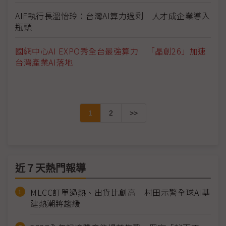
AIF執行長溫怡玲：台灣AI算力過剩 人才成企業導入
瓶頸
國網中心AI EXPO秀全台最強算力 「晶創26」加速
台灣產業AI落地
1
2
>>
近７天熱門報導
MLCC訂單過熱、出貨比創高 村田示警全球AI基
建熱潮將趨緩