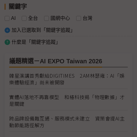
關鍵字
AI
全台
國網中心
台灣
加入已選取到「關鍵字追蹤」
什麼是「關鍵字追蹤」
議題精選－AI EXPO Taiwan 2026
韓星演講首秀獻給DIGITIMES 2AM林瑟雍：AI「娛
樂體驗經濟」尚未被開發
實體AI落地不再靠模型 和椿科技揭「物理數據」才
是關鍵
跨品牌設備難互通、服務模式未建立 資策會提AI主
動節能路徑解方