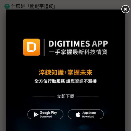
什麼是「關鍵字追蹤」
議題精選－Musk Terafab強勢登場
評析：Terafab規模引發市場質疑 Elon Musk劍指晶
片產業鏈主導權？
Terafab投資推估上看5兆美元 已達美國政府年度預
算7成
Elon Musk成為美國隊長 Terafab能複製成功經驗拯
救半導體？
評析：Tesla Terafab選址貼近三星泰勒廠 Elon
Musk布局暗藏產業變局
Terafab目標年產1 TW等級運算能力 Elon Musk以
「新物理學」概念反擊市場質疑