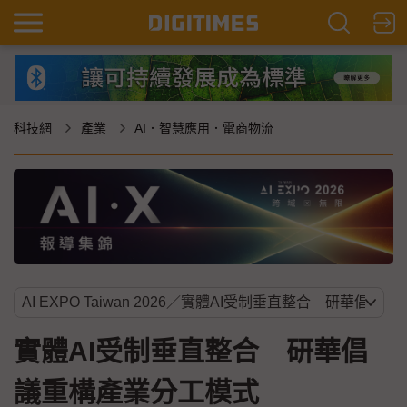
科技網
產業
AI．智慧應用．電商物流
實體AI受制垂直整合 研華倡
議重構產業分工模式