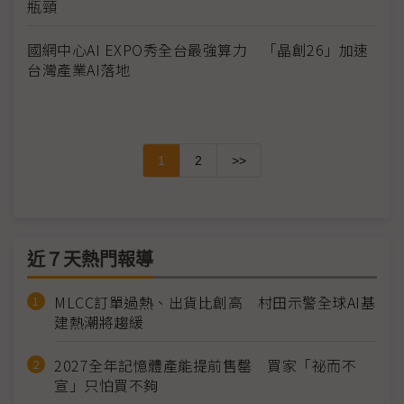
瓶頸
國網中心AI EXPO秀全台最強算力 「晶創26」加速
台灣產業AI落地
1
2
>>
近７天熱門報導
MLCC訂單過熱、出貨比創高 村田示警全球AI基
建熱潮將趨緩
2027全年記憶體產能提前售罄 買家「祕而不
宣」只怕買不夠