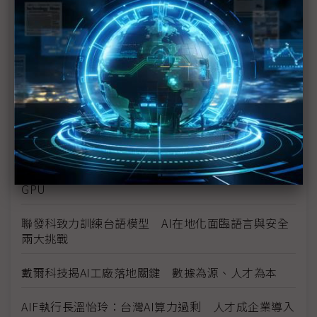
「Q-Day」
擷發AI EXPO首秀車用新進展 DMS、電子後照鏡雙
線切入
企業AI與產業AI雙軸成長 宜鼎系統性應用攻企業數
位轉型
台灣成全球AI核心軍火庫 5大產業10兆產值達標
量子技術多線發展誰勝出？ NVIDIA：誰都不會取代
GPU
聯發科致力訓練台語模型 AI在地化面臨語言與安全
兩大挑戰
戴爾科技揭AI工廠落地關鍵 數據為源、人才為本
AIF執行長溫怡玲：台灣AI算力過剩 人才成企業導入