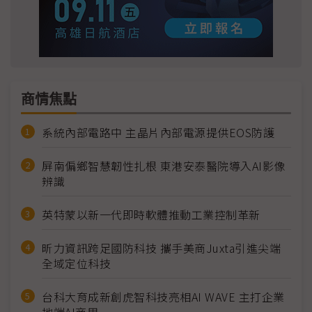
商情焦點
系統內部電路中 主晶片內部電源提供EOS防護
屏南偏鄉智慧韌性扎根 東港安泰醫院導入AI影像
辨識
英特蒙以新一代即時軟體推動工業控制革新
昕力資訊跨足國防科技 攜手美商Juxta引進尖端
全域定位科技
台科大育成新創虎智科技亮相AI WAVE 主打企業
地端AI商用