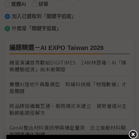
實體AI
研華
加入已選取到「關鍵字追蹤」
什麼是「關鍵字追蹤」
議題精選－AI EXPO Taiwan 2026
韓星演講首秀獻給DIGITIMES 2AM林瑟雍：AI「娛
樂體驗經濟」尚未被開發
實體AI落地不再靠模型 和椿科技揭「物理數據」才
是關鍵
跨品牌設備難互通、服務模式未建立 資策會提AI主
動節能路徑解方
GenAI整合材料資訊學與精密量測 日立推動材料開
發閉環優化架構