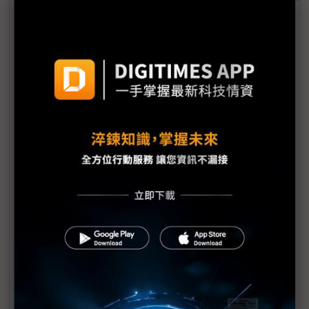
AI導入重構企業營運模式 台灣玳能AI EXPO展跨域
整合解方
企業求產能、員工已滿載 微軟：AI Agent成解套關
鍵
大數據AI EXPO首秀 推全新AI Workshop企業解決
方案
實體AI受制垂直整合 研華倡議重構產業分工模式
AI算力重心轉向推論 資料中心瓶頸同步改寫
AI代理顛覆企業架構 IBM：前台系統將退居幕後
缺工壓力催化AI Agent應用 91APP將推AI代理平台
AI EXPO首辦量子論壇 NVIDIA、Google同台預測