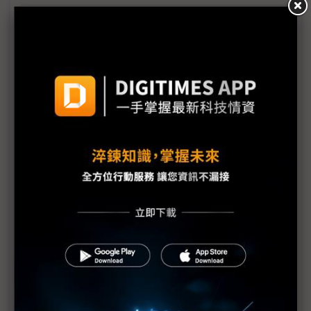
AI導入重構企業營運模式 台灣玳能AI EXPO展跨域
整合解方
企業求產能、員工已滿載 微軟：AI Agent成解套關
鍵
大數據AI EXPO首秀 推全新AI Workshop企業解決
方案
實體AI受制垂直整合 研華倡議重構產業分工模式
AI算力重心轉向推論 資料中心瓶頸同步改寫
AI代理顛覆企業架構 IBM：前台系統將退居幕後
缺工壓力催化AI Agent應用 91APP將推AI代理平台
AI EXPO首辦量子論壇 NVIDIA、Google同台預測