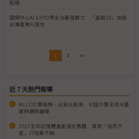
瓶頸
國網中心AI EXPO秀全台最強算力 「晶創26」加速
台灣產業AI落地
1
2
>>
近７天熱門報導
MLCC訂單過熱、出貨比創高 村田示警全球AI基
建熱潮將趨緩
2027全年記憶體產能提前售罄 買家「祕而不
宣」只怕買不夠