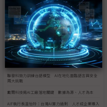
「Q-Day」
擷發AI EXPO首秀車用新進展 DMS、電子後照鏡雙
線切入
企業AI與產業AI雙軸成長 宜鼎系統性應用攻企業數
位轉型
台灣成全球AI核心軍火庫 5大產業10兆產值達標
量子技術多線發展誰勝出？ NVIDIA：誰都不會取代
GPU
聯發科致力訓練台語模型 AI在地化面臨語言與安全
兩大挑戰
戴爾科技揭AI工廠落地關鍵 數據為源、人才為本
AIF執行長溫怡玲：台灣AI算力過剩 人才成企業導入