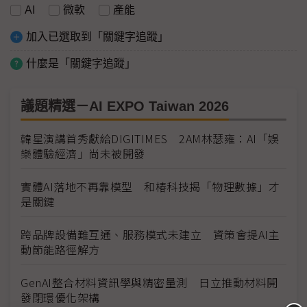
AI
微軟
產能
加入已選取到「關鍵字追蹤」
什麼是「關鍵字追蹤」
議題精選－AI EXPO Taiwan 2026
韓星演講首秀獻給DIGITIMES 2AM林瑟雍：AI「娛
樂體驗經濟」尚未被開發
實體AI落地不再靠模型 和椿科技揭「物理數據」才
是關鍵
跨品牌設備難互通、服務模式未建立 資策會提AI主
動節能路徑解方
GenAI整合材料資訊學與精密量測 日立推動材料開
發閉環優化架構