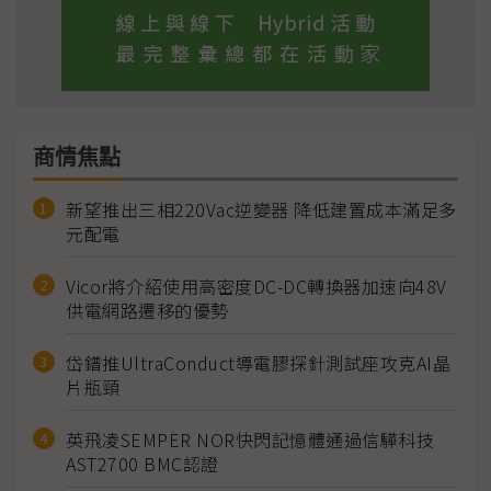
商情焦點
新望推出三相220Vac逆變器 降低建置成本滿足多
元配電
Vicor將介紹使用高密度DC-DC轉換器加速向48V
供電網路遷移的優勢
岱鐠推UltraConduct導電膠探針測試座攻克AI晶
片瓶頸
英飛凌SEMPER NOR快閃記憶體通過信驊科技
AST2700 BMC認證