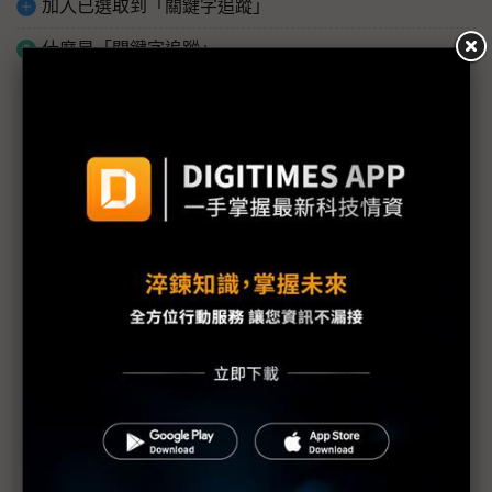
加入已選取到「關鍵字追蹤」
什麼是「關鍵字追蹤」
議題精選－Elon Musk地表到太空大計
（獨家）自建FOPLP、PCB廠良率卡卡？ SpaceX
高層傳4月底訪台固樁
從4680電池到太空能源 Elon Musk強化美國製造靈
魂重構供應鏈
英特爾加入Terafab計畫 18A製程切入TW算力級別
AI晶片
SpaceX傳申請IPO估值衝1.75兆美元 Elon Musk太
空AI敘事啟動資本市場壓力測試
（獨家）TOPCon鎖地表、HJT進軍太空 Tesla攜