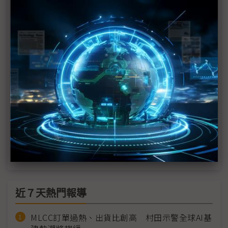
SpaceX推太陽能「雙軌布局」
車廠AI機器人擂台賽開戰 Tesla Optimus對決
NVIDIA影武者聯盟
（獨家）Elon Musk太空野心升溫 台系太陽能為何
成為高風險選項？
（獨家）Elon Musk點燃太空太陽光電藍圖 中系太
陽能廠卻急忙集體澄清？
傳Elon Musk團隊考察中系供應鏈 鎖定異質結構與
鈣鈦礦
近７天熱門報導
MLCC訂單過熱、出貨比創高 村田示警全球AI基