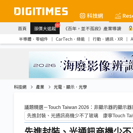
科技網
Res
257
首頁
漲價大追蹤
《百年，並不孤寂》產業導讀
半導體．零組件
｜
CarTech．綠能
｜
行動．通訊．XR
｜
科技網
產業
光電．顯示．光學
議題精選－Touch Taiwan 2026：非顯示器的顯示
先進封裝、光通訊商機少不了玻