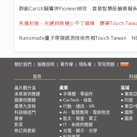
群創CarUX展購併Pioneer綜效 首發智慧座艙模
先進封裝、光通訊商機少不了玻璃 康寧Touch Tai
Nanomade量子穿隧感測技術亮相Touch Taiwan
關於我們
服務說明
著作權
隱私權
常見問題
|
|
|
|
|
首頁
科
晶片戰升溫
產業
區域
未來車供應鏈
●
半導體．零組件
●
東南
蘋果供應鏈
●
CarTech．綠能
●
印度
產業九宮格
●
行動．通訊．XR
●
東亞/
科技椽送門
●
AI．智慧應用．電商物流
●
國際
展會
●
航太．衛星．軍工
●
圖表
影音
●
IT．系統供應鏈
修訂與更新
●
光電．顯示．光學
●
科技政策