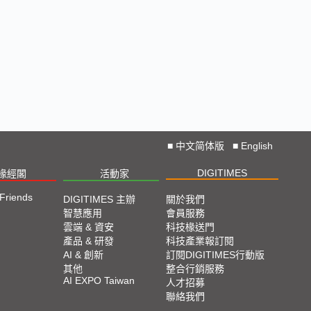
■
中文简体版
■
English
DIGITIMES
椽經閣
活動家
 Friends
DIGITIMES 主辦
關於我們
智慧應用
會員服務
雲端 & 資安
科技椽送門
產品 & 研發
科技產業報訂閱
AI & 創新
訂閱DIGITIMES行動版
其他
整合行銷服務
AI EXPO Taiwan
人才招募
聯絡我們