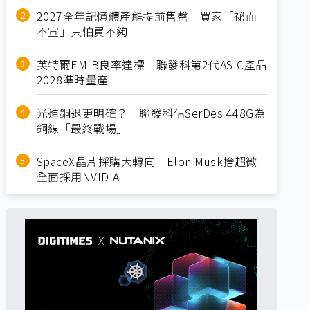
2027全年記憶體產能提前售罄 買家「祕而
不宣」只怕買不夠
英特爾EMIB良率達標 聯發科第2代ASIC產品
2028準時量產
光進銅退更明確？ 聯發科估SerDes 448G為
銅線「最終戰場」
SpaceX晶片採購大轉向 Elon Musk捨超微
全面採用NVIDIA