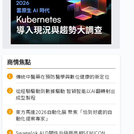
商情焦點
傳統中醫藥在預防醫學與數位健康的新定位
從經驗驅動到數據驅動 智穎智能以AI翻轉射出
成型製程
東方馬達2026自動化展 聚焦「恰到好處的自
動化提案專家」
Swagelok ALD閥件升級版亮相SEMICON