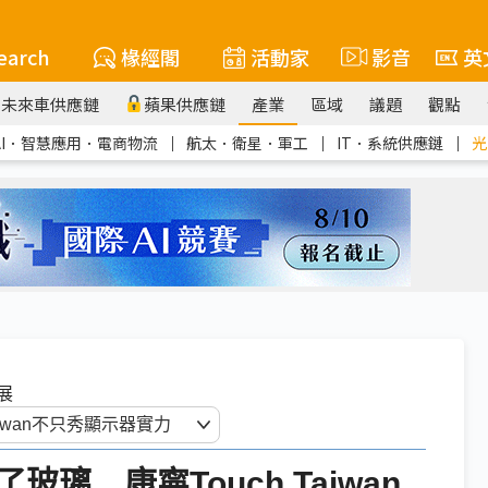
earch
椽經閣
活動家
影音
英
未來車供應鏈
蘋果供應鏈
產業
區域
議題
觀點
AI．智慧應用．電商物流
｜
航太．衛星．軍工
｜
IT．系統供應鏈
｜
光
器展
璃 康寧Touch Taiwan