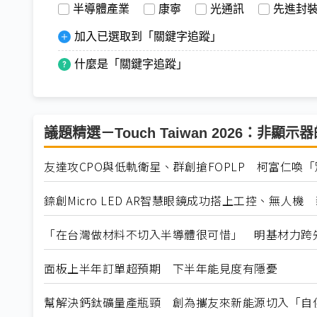
半導體產業
康寧
光通訊
先進封
加入已選取到「關鍵字追蹤」
什麼是「關鍵字追蹤」
議題精選－Touch Taiwan 2026：非顯
友達攻CPO與低軌衛星、群創搶FOPLP 柯富仁喚
錼創Micro LED AR智慧眼鏡成功搭上工控、無人機
「在台灣做材料不切入半導體很可惜」 明基材力跨
面板上半年訂單超預期 下半年能見度有隱憂
幫解決鈣鈦礦量產瓶頸 創為攜友來新能源切入「自