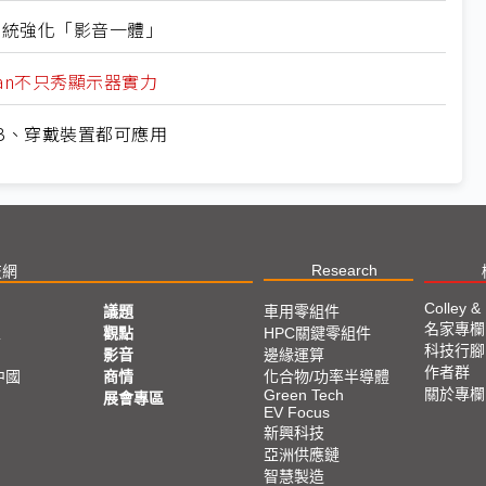
擬系統強化「影音一體」
wan不只秀顯示器實力
 NB、穿戴裝置都可應用
Research
技網
Colley &
議題
車用零組件
名家專欄
亞
觀點
HPC關鍵零組件
科技行腳
影音
邊緣運算
作者群
中國
商情
化合物/功率半導體
關於專欄
Green Tech
展會專區
EV Focus
新興科技
亞洲供應鏈
智慧製造