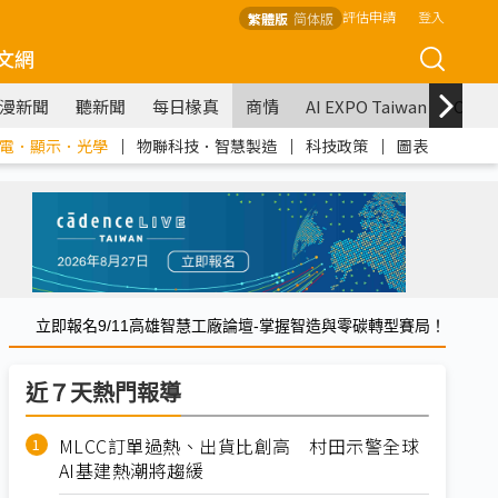
評估申請
登入
繁體版
简体版
文網
漫新聞
聽新聞
每日椽真
商情
AI EXPO Taiwan
COM
電．顯示．光學
｜
物聯科技．智慧製造
｜
科技政策
｜
圖表
立即報名9/11高雄智慧工廠論壇-掌握智造與零碳轉型賽局！
近７天熱門報導
MLCC訂單過熱、出貨比創高 村田示警全球
AI基建熱潮將趨緩