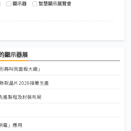
裝
顯示器
智慧顯示展覽會
示器的顯示器展
「別再叫我面板大廠」
 新款晶片2026接單生產
先進製程及封裝布局
供電」應用